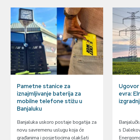
Pametne stanice za
Ugovor v
iznajmljivanje baterija za
evra: E
mobilne telefone stižu u
izgradn
Banjaluku
Banjaluka uskoro postaje bogatija za
Banjalučk
novu savremenu uslugu koja će
s Daleko
građanima i posjetiocima olakšati
Energomon