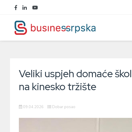
Veliki uspjeh domaće škole
na kinesko tržište
09.04.2026
Dobar posao