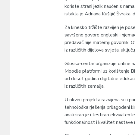
koriste strani jezik naučen s nam
istakla je Adriana Kušljić Švraka, 
Za kinesko tržište razvijen je pos
savršeno govore engleski i njemač
predavač nije maternji govornik. O
iz različitih dijelova svijeta, uključuj
Glossa-centar organizuje online na
Moodle platformi uz korištenje B
od deset godina digitalne edukaci
iz različitih zemalja.
U okviru projekta razvijena su i p
tehnološka rješenja prilagođeni 
analizirao je i testirao ekvivalen
funkcionalnost i kvalitet nastave 