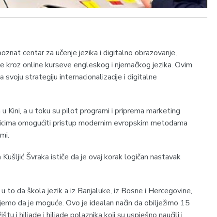
nat centar za učenje jezika i digitalno obrazovanje,
šte kroz online kurseve engleskog i njemačkog jezika. Ovim
svoju strategiju internacionalizacije i digitalne
u Kini, a u toku su pilot programi i priprema marketing
nicima omogućiti pristup modernim evropskim metodama
mi.
Kušljić Švraka ističe da je ovaj korak logičan nastavak
 u to da škola jezik a iz Banjaluke, iz Bosne i Hercegovine,
ujemo da je moguće. Ovo je idealan način da obilježimo 15
u i hiljade i hiljade polaznika koji su uspješno naučili i