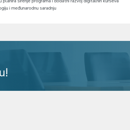
planira širenje programa i dodatni razvoj digitalnih kurseva
ogiju i međunarodnu saradnju
u!