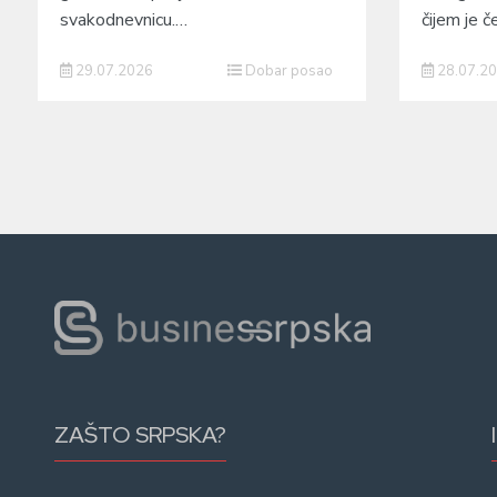
svakodnevnicu.…
čijem je 
29.07.2026
Dobar posao
28.07.2
ZAŠTO SRPSKA?