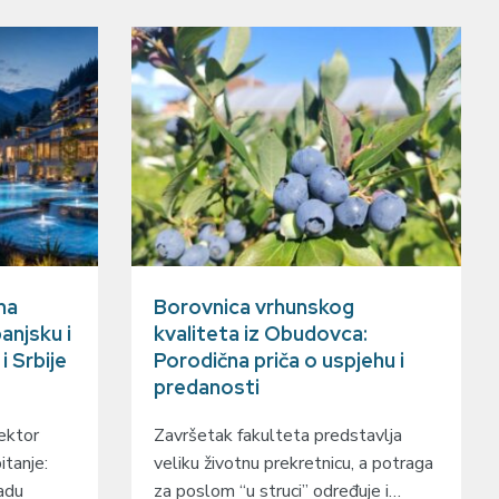
na
Borovnica vrhunskog
anjsku i
kvaliteta iz Obudovca:
 Srbije
Porodična priča o uspjehu i
predanosti
sektor
Završetak fakulteta predstavlja
itanje:
veliku životnu prekretnicu, a potraga
adu
za poslom “u struci” određuje i…