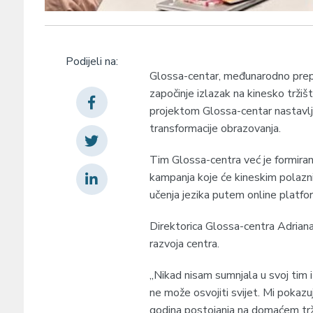
Podijeli na:
Glossa-centar, međunarodno prepoz
započinje izlazak na kinesko trži
projektom Glossa-centar nastavlja 
transformacije obrazovanja.
Tim Glossa-centra već je formiran 
kampanja koje će kineskim polaz
učenja jezika putem online platfor
Direktorica Glossa-centra Adriana 
razvoja centra.
„Nikad nisam sumnjala u svoj tim i
ne može osvojiti svijet. Mi pokaz
godina postojanja na domaćem tržišt