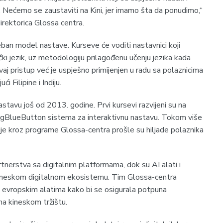
a. Nećemo se zaustaviti na Kini, jer imamo šta da ponudimo,“
direktorica Glossa centra.
eban model nastave. Kurseve će voditi nastavnici koji
ki jezik, uz metodologiju prilagođenu učenju jezika kada
vaj pristup već je uspješno primijenjen u radu sa polaznicima
ući Filipine i Indiju.
stavu još od 2013. godine. Prvi kursevi razvijeni su na
igBlueButton sistema za interaktivnu nastavu. Tokom više
je kroz programe Glossa-centra prošle su hiljade polaznika
artnerstva sa digitalnim platformama, dok su AI alati i
kineskom digitalnom ekosistemu. Tim Glossa-centra
te evropskim alatima kako bi se osigurala potpuna
na kineskom tržištu.