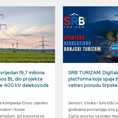
rijedan 19,7 miliona
SRB TURIZAM: Digital
lnos BL dio projekta
platforma koja spaja b
je 400 kV dalekovoda
velnes ponudu Srpske i
a kompanija Elnos zajedno
Јavnost, struka i turistički 
vodom i Kodar
godinama postavljaju isto p
tažom, čini konzorcij na
Zašto prostor sa preko hilj