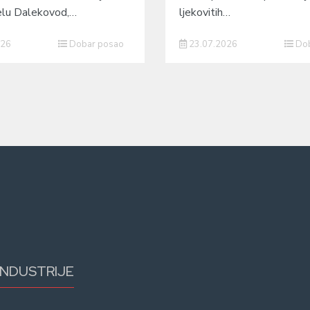
čelu Dalekovod,…
ljekovitih…
026
Dobar posao
23.07.2026
Dob
INDUSTRIJE