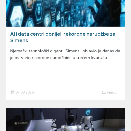
AI i data centri donijeli rekordne narudžbe za
Simens
Njemački tehnološki gigant „Simens“ objavio je danas da
je ostvario rekordne narudžbine u trećem kvartalu…
07.08.2026
Vijesti