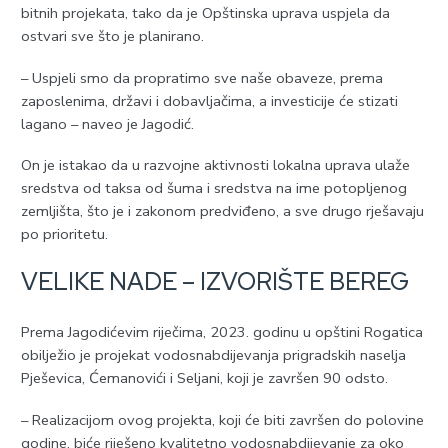
bitnih projekata, tako da je Opštinska uprava uspjela da
ostvari sve što je planirano.
– Uspjeli smo da propratimo sve naše obaveze, prema
zaposlenima, državi i dobavljačima, a investicije će stizati
lagano – naveo je Јagodić.
On je istakao da u razvojne aktivnosti lokalna uprava ulaže
sredstva od taksa od šuma i sredstva na ime potopljenog
zemljišta, što je i zakonom predviđeno, a sve drugo rješavaju
po prioritetu.
VELIKE NADE – IZVORIŠTE BEREG
Prema Јagodićevim riječima, 2023. godinu u opštini Rogatica
obilježio je projekat vodosnabdijevanja prigradskih naselja
Pješevica, Ćemanovići i Seljani, koji je završen 90 odsto.
– Realizacijom ovog projekta, koji će biti završen do polovine
godine, biće riješeno kvalitetno vodosnabdijevanje za oko