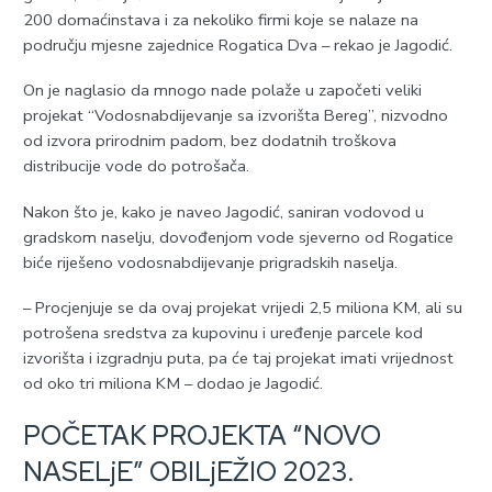
200 domaćinstava i za nekoliko firmi koje se nalaze na
području mjesne zajednice Rogatica Dva – rekao je Јagodić.
On je naglasio da mnogo nade polaže u započeti veliki
projekat “Vodosnabdijevanje sa izvorišta Bereg”, nizvodno
od izvora prirodnim padom, bez dodatnih troškova
distribucije vode do potrošača.
Nakon što je, kako je naveo Јagodić, saniran vodovod u
gradskom naselju, dovođenjom vode sjeverno od Rogatice
biće riješeno vodosnabdijevanje prigradskih naselja.
– Procjenjuje se da ovaj projekat vrijedi 2,5 miliona KM, ali su
potrošena sredstva za kupovinu i uređenje parcele kod
izvorišta i izgradnju puta, pa će taj projekat imati vrijednost
od oko tri miliona KM – dodao je Јagodić.
POČETAK PROЈEKTA “NOVO
NASELjE” OBILjEŽIO 2023.