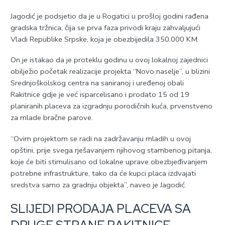
Јagodić je podsjetio da je u Rogatici u prošloj godini rađena
gradska tržnica, čija se prva faza privodi kraju zahvaljujući
Vladi Republike Srpske, koja je obezbijedila 350.000 KM.
On je istakao da je proteklu godinu u ovoj lokalnoj zajednici
obilježio početak realizacije projekta “Novo naselje”, u blizini
Srednjoškolskog centra na saniranoj i uređenoj obali
Rakitnice gdje je već isparcelisano i prodato 15 od 19
planiranih placeva za izgradnju porodičnih kuća, prvenstveno
za mlade bračne parove.
“Ovim projektom se radi na zadržavanju mladih u ovoj
opštini, prije svega rješavanjem njihovog stambenog pitanja,
koje će biti stimulisano od lokalne uprave obezbjeđivanjem
potrebne infrastrukture, tako da će kupci placa izdvajati
sredstva samo za gradnju objekta”, naveo je Јagodić.
SLIЈEDI PRODAЈA PLACEVA SA
DRUGE STRANE RAKITNICE