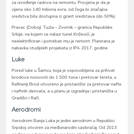
za izvođenje radova na remontu. Procjena je da je
cijena oko 140 miliona evra, od čega bi značajna
sredstva bila dostupna iz grant sredstava (do 50%).
Pravac (Doboj) Tuzla – Zvornik – granica Republike
Srbije, na kojem se nalazi tunel Križevići, je
neelektrificiran i potreban mu je remont. Planirana je
nabavka studijskih projekata iz IPA 2017. godine.
Luke
Pored luke u Šamcu, koja je osposobljena za prihvat
brodova nosivosti do 1.500 tona i pretovar tereta, u
Rafineriji Brod otvoreno je pristanište za pretovar nafte
i naftnih derivata, a u planu je izgradnja i pristaništa u
Gradišci i Rači.
Aerodromi
Aerodrom Banja Luka je jedini aerodrom u Republici
Srpskoj otvoren za međunarodni saobraćaj. Od 2013.