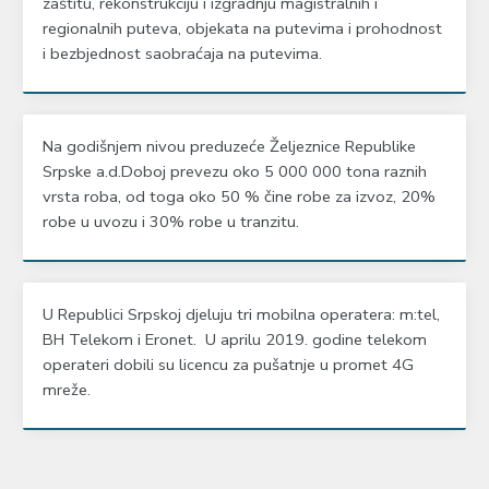
zaštitu, rekonstrukciju i izgradnju magistralnih i
regionalnih puteva, objekata na putevima i prohodnost
i bezbjednost saobraćaja na putevima.
Na godišnjem nivou preduzeće Željeznice Republike
Srpske a.d.Doboj prevezu oko 5 000 000 tona raznih
vrsta roba, od toga oko 50 % čine robe za izvoz, 20%
robe u uvozu i 30% robe u tranzitu.
U Republici Srpskoj djeluju tri mobilna operatera: m:tel,
BH Telekom i Eronet. U aprilu 2019. godine telekom
operateri dobili su licencu za pušatnje u promet 4G
mreže.