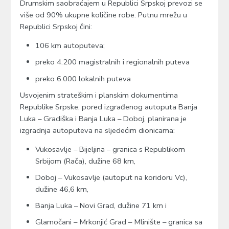
Drumskim saobraćajem u Republici Srpskoj prevozi se
više od 90% ukupne količine robe. Putnu mrežu u
Republici Srpskoj čini:
106 km autoputeva;
preko 4.200 magistralnih i regionalnih puteva
preko 6.000 lokalnih puteva
Usvojenim strateškim i planskim dokumentima
Republike Srpske, pored izgrađenog autoputa Banja
Luka – Gradiška i Banja Luka – Doboj, planirana je
izgradnja autoputeva na sljedećim dionicama:
Vukosavlje – Bijeljina – granica s Republikom
Srbijom (Rača), dužine 68 km,
Doboj – Vukosavlje (autoput na koridoru Vc),
dužine 46,6 km,
Banja Luka – Novi Grad, dužine 71 km i
Glamočani – Mrkonjić Grad – Mlinište – granica sa