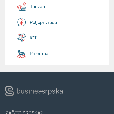
Turizam
Poljoprivreda
ICT
Prehrana
ZAŠTO SRPSKA?