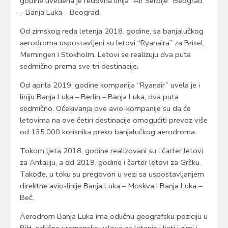
godine uvedena je redovna linija “Air Serbije” Beograd
– Banja Luka – Beograd.
Od zimskog reda letenja 2018. godine, sa banjalučkog
aerodroma uspostavljeni su letovi “Ryanaira” za Brisel,
Memingen i Stokholm. Letovi se realizuju dva puta
sedmično prema sve tri destinacije.
Od aprila 2019. godine kompanija “Ryanair” uvela je i
liniju Banja Luka – Berlin – Banja Luka, dva puta
sedmično. Očekivanja ove avio-kompanije su da će
letovima na ove četiri destinacije omogućiti prevoz više
od 135.000 korisnika preko banjalučkog aerodroma.
Tokom ljeta 2018. godine realizovani su i čarter letovi
za Antaliju, a od 2019. godine i čarter letovi za Grčku.
Takođe, u toku su pregovori u vezi sa uspostavljanjem
direktne avio-linije Banja Luka – Moskva i Banja Luka –
Beč.
Aerodrom Banja Luka ima odličnu geografsku poziciju u
BiH, odlične vremenske uslove za letenje i ljeti i zimi i