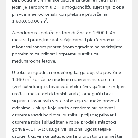
jedini je aerodrom u BiH s mogućnošću slijetanja iz oba
pravca, a aerodromski kompleks se proteže na
2
1.600.000,00 m
.
Aerodrom raspolaže pistom dužine od 2.600 h 45
metara i pratećim saobraćajnicama i platformama, te
rekonstruisanom pristanišnom zgradom sa sadržajima
potrebnim za prihvat i otpremu putnika za
međunarodne letove.
U toku je izgradnja modernog kargo objekta površine
2
1.360 m
koji će uz modernu i savremenu opremu
(vertikalni kargo utovarivač, električni viljuškari, rendgen
uređaj i metal-detektorskih vrata) omogućiti brz i
siguran utovar svih vrsta robe koja se može prevoziti
avionima. Usluge koje pruža aerodrom su: prihvat i
otprema vazduhoplova, putnika i prtljaga; prihvat i
otprema robe i skladištenje robe; prodaja mlaznog
goriva – JET A1; usluge VIP salona; ugostiteljske
usluge; trgovinske usluge; parking prostor za smještaj