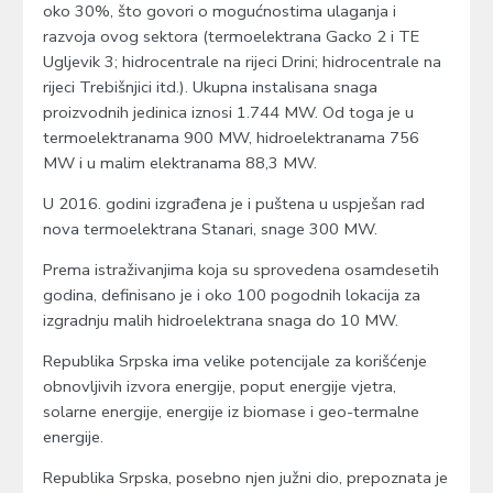
oko 30%, što govori o mogućnostima ulaganja i
razvoja ovog sektora (termoelektrana Gacko 2 i TE
Ugljevik 3; hidrocentrale na rijeci Drini; hidrocentrale na
rijeci Trebišnjici itd.). Ukupna instalisana snaga
proizvodnih jedinica iznosi 1.744 MW. Od toga je u
termoelektranama 900 MW, hidroelektranama 756
MW i u malim elektranama 88,3 MW.
U 2016. godini izgrađena je i puštena u uspješan rad
nova termoelektrana Stanari, snage 300 MW.
Prema istraživanjima koja su sprovedena osamdesetih
godina, definisano je i oko 100 pogodnih lokacija za
izgradnju malih hidroelektrana snaga do 10 MW.
Republika Srpska ima velike potencijale za korišćenje
obnovljivih izvora energije, poput energije vjetra,
solarne energije, energije iz biomase i geo-termalne
energije.
Republika Srpska, posebno njen južni dio, prepoznata je