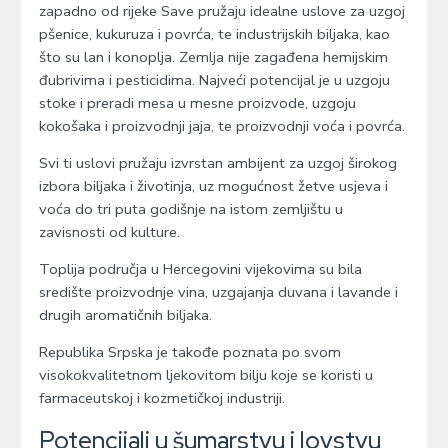
zapadno od rijeke Save pružaju idealne uslove za uzgoj
pšenice, kukuruza i povrća, te industrijskih biljaka, kao
što su lan i konoplja. Zemlja nije zagađena hemijskim
đubrivima i pesticidima. Najveći potencijal je u uzgoju
stoke i preradi mesa u mesne proizvode, uzgoju
kokošaka i proizvodnji jaja, te proizvodnji voća i povrća.
Svi ti uslovi pružaju izvrstan ambijent za uzgoj širokog
izbora biljaka i životinja, uz mogućnost žetve usjeva i
voća do tri puta godišnje na istom zemljištu u
zavisnosti od kulture.
Toplija područja u Hercegovini vijekovima su bila
središte proizvodnje vina, uzgajanja duvana i lavande i
drugih aromatičnih biljaka.
Republika Srpska je takođe poznata po svom
visokokvalitetnom ljekovitom bilju koje se koristi u
farmaceutskoj i kozmetičkoj industriji.
Potencijali u šumarstvu i lovstvu