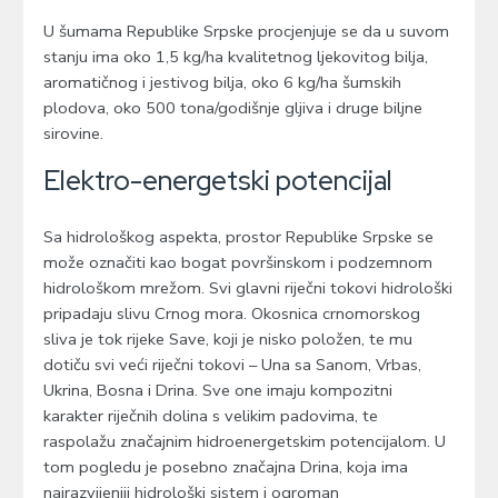
U šumama Republike Srpske procjenjuje se da u suvom
stanju ima oko 1,5 kg/ha kvalitetnog ljekovitog bilja,
aromatičnog i jestivog bilja, oko 6 kg/ha šumskih
plodova, oko 500 tona/godišnje gljiva i druge biljne
sirovine.
Elektro-energetski potencijal
Sa hidrološkog aspekta, prostor Republike Srpske se
može označiti kao bogat površinskom i podzemnom
hidrološkom mrežom. Svi glavni riječni tokovi hidrološki
pripadaju slivu Crnog mora. Okosnica crnomorskog
sliva je tok rijeke Save, koji je nisko položen, te mu
dotiču svi veći riječni tokovi – Una sa Sanom, Vrbas,
Ukrina, Bosna i Drina. Sve one imaju kompozitni
karakter riječnih dolina s velikim padovima, te
raspolažu značajnim hidroenergetskim potencijalom. U
tom pogledu je posebno značajna Drina, koja ima
najrazvijeniji hidrološki sistem i ogroman