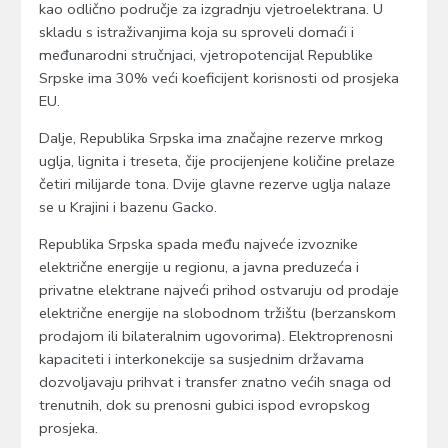
kao odlično područje za izgradnju vjetroelektrana. U
skladu s istraživanjima koja su sproveli domaći i
međunarodni stručnjaci, vjetropotencijal Republike
Srpske ima 30% veći koeficijent korisnosti od prosjeka
EU.
Dalje, Republika Srpska ima značajne rezerve mrkog
uglja, lignita i treseta, čije procijenjene količine prelaze
četiri milijarde tona. Dvije glavne rezerve uglja nalaze
se u Krajini i bazenu Gacko.
Republika Srpska spada među najveće izvoznike
električne energije u regionu, a javna preduzeća i
privatne elektrane najveći prihod ostvaruju od prodaje
električne energije na slobodnom tržištu (berzanskom
prodajom ili bilateralnim ugovorima). Elektroprenosni
kapaciteti i interkonekcije sa susjednim državama
dozvoljavaju prihvat i transfer znatno većih snaga od
trenutnih, dok su prenosni gubici ispod evropskog
prosjeka.