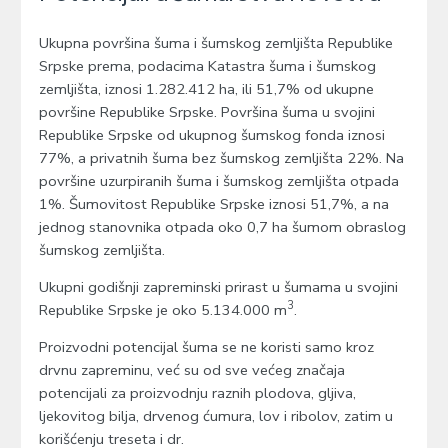
Ukupna površina šuma i šumskog zemljišta Republike
Srpske prema, podacima Katastra šuma i šumskog
zemljišta, iznosi 1.282.412 ha, ili 51,7% od ukupne
površine Republike Srpske. Površina šuma u svojini
Republike Srpske od ukupnog šumskog fonda iznosi
77%, a privatnih šuma bez šumskog zemljišta 22%. Na
površine uzurpiranih šuma i šumskog zemljišta otpada
1%. Šumovitost Republike Srpske iznosi 51,7%, a na
jednog stanovnika otpada oko 0,7 ha šumom obraslog
šumskog zemljišta.
Ukupni godišnji zapreminski prirast u šumama u svojini
3
Republike Srpske je oko 5.134.000 m
.
Proizvodni potencijal šuma se ne koristi samo kroz
drvnu zapreminu, već su od sve većeg značaja
potencijali za proizvodnju raznih plodova, gljiva,
ljekovitog bilja, drvenog ćumura, lov i ribolov, zatim u
korišćenju treseta i dr.