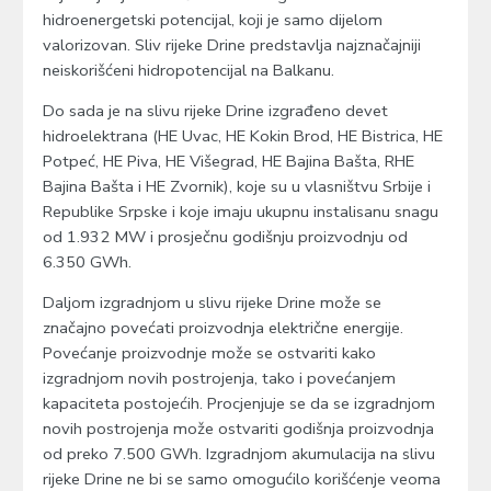
hidroenergetski potencijal, koji je samo dijelom
valorizovan. Sliv rijeke Drine predstavlja najznačajniji
neiskorišćeni hidropotencijal na Balkanu.
Do sada je na slivu rijeke Drine izgrađeno devet
hidroelektrana (HE Uvac, HE Kokin Brod, HE Bistrica, HE
Potpeć, HE Piva, HE Višegrad, HE Bajina Bašta, RHE
Bajina Bašta i HE Zvornik), koje su u vlasništvu Srbije i
Republike Srpske i koje imaju ukupnu instalisanu snagu
od 1.932 MW i prosječnu godišnju proizvodnju od
6.350 GWh.
Daljom izgradnjom u slivu rijeke Drine može se
značajno povećati proizvodnja električne energije.
Povećanje proizvodnje može se ostvariti kako
izgradnjom novih postrojenja, tako i povećanjem
kapaciteta postojećih. Procjenjuje se da se izgradnjom
novih postrojenja može ostvariti godišnja proizvodnja
od preko 7.500 GWh. Izgradnjom akumulacija na slivu
rijeke Drine ne bi se samo omogućilo korišćenje veoma