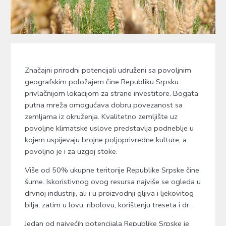
Značajni prirodni potencijali udruženi sa povoljnim
geografskim položajem čine Republiku Srpsku
privlačnijom lokacijom za strane investitore. Bogata
putna mreža omogućava dobru povezanost sa
zemljama iz okruženja. Kvalitetno zemljište uz
povoljne klimatske uslove predstavlja podneblje u
kojem uspijevaju brojne poljoprivredne kulture, a
povoljno je i za uzgoj stoke.
Više od 50% ukupne teritorije Republike Srpske čine
šume. Iskoristivnog ovog resursa najviše se ogleda u
drvnoj industriji, ali i u proizvodnji gljiva i ljekovitog
bilja, zatim u lovu, ribolovu, korištenju treseta i dr.
Jedan od najvećih potencijala Republike Srpske je