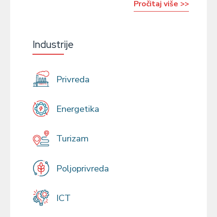
Pročitaj više >>
Industrije
Privreda
Energetika
Turizam
Poljoprivreda
ICT