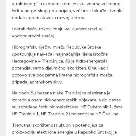
atraktivnog i, u ekonomskom smislu, veoma vrijednog
hidroenergetskog potencijala, već bi se takođe stvorili i
dodatni preduslovi za razvoj turizma.
I ostali riječni tokovi imaju veliki energetski, ali i
vodoprivredni značaj.
Hidrografsku riječnu mrežu Republike Srpske
upotpunjuje najveća i najznačajnija rijeka istočne
Hercegovine – Trebišnjica, čiji je hidroenergetski
potencijal samo djelimično iskorišten. Ona, kao i
gotovo sva podzemna krasna hidrografska mreža,
pripada jadranskom slivu.
Na području bazena rijeke Trebišnjice planirana je
izgradnja osam hidroenergetskih objekata, a do danas
su izgrađene četiri hidroelektrane, HE Dubrovnik 1. faza,
HE Trebinje 1, HE Trebinje 2 i reverzibilna HE Čapljina.
Trenutna iskorištenost ukupnih potencijala za
proizvodnju električne energije u Republici Srpskoj je