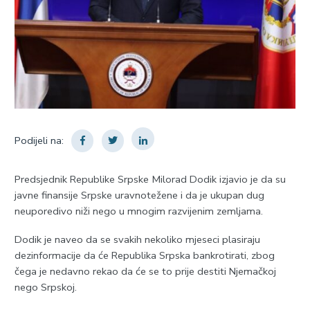
Podijeli na:
Predsjednik Republike Srpske Milorad Dodik izjavio je da su
javne finansije Srpske uravnotežene i da je ukupan dug
neuporedivo niži nego u mnogim razvijenim zemljama.
Dodik je naveo da se svakih nekoliko mjeseci plasiraju
dezinformacije da će Republika Srpska bankrotirati, zbog
čega je nedavno rekao da će se to prije destiti Njemačkoj
nego Srpskoj.