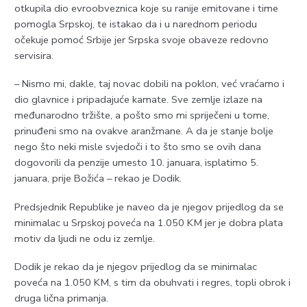
otkupila dio evroobveznica koje su ranije emitovane i time
pomogla Srpskoj, te istakao da i u narednom periodu
očekuje pomoć Srbije jer Srpska svoje obaveze redovno
servisira.
– Nismo mi, dakle, taj novac dobili na poklon, već vraćamo i
dio glavnice i pripadajuće kamate. Sve zemlje izlaze na
međunarodno tržište, a pošto smo mi spriječeni u tome,
prinuđeni smo na ovakve aranžmane. A da je stanje bolje
nego što neki misle svjedoči i to što smo se ovih dana
dogovorili da penzije umesto 10. januara, isplatimo 5.
januara, prije Božića – rekao je Dodik.
Predsjednik Republike je naveo da je njegov prijedlog da se
minimalac u Srpskoj poveća na 1.050 KM jer je dobra plata
motiv da ljudi ne odu iz zemlje.
Dodik je rekao da je njegov prijedlog da se minimalac
poveća na 1.050 KM, s tim da obuhvati i regres, topli obrok i
druga lična primanja.