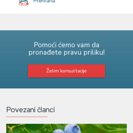
Prehrana
Pomoći ćemo vam da
pronađete pravu priliku!
Želim konsultacije
Povezani članci