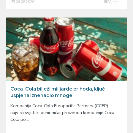
06.08.2026
Vijesti
Coca-Cola bilježi milijarde prihoda, ključ
uspjeha iznenadio mnoge
Kompanija Coca-Cola Europacific Partners (CCEP),
najveći svjetski punioničar proizvoda kompanije Coca-
Cola po…