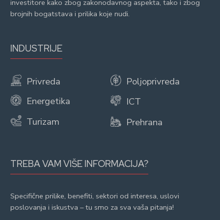
investitore kako zbog zakonodavnog aspekta, tako i zbog
brojnih bogatstava i prilika koje nudi.
INDUSTRIJE
Privreda
Poljoprivreda
Energetika
ICT
Turizam
Prehrana
TREBA VAM VIŠE INFORMACIJA?
Specifične prilike, benefiti, sektori od interesa, uslovi
poslovanja i iskustva – tu smo za sva vaša pitanja!