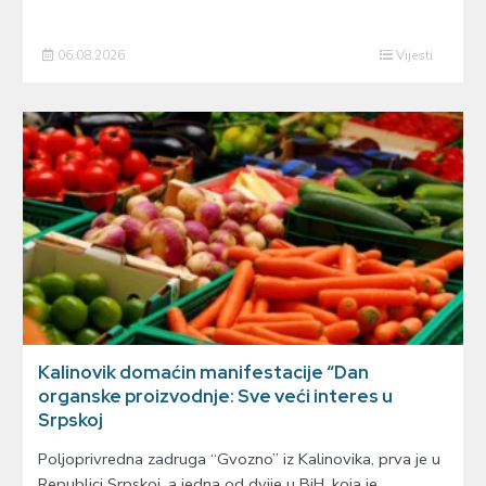
06.08.2026
Vijesti
Kalinovik domaćin manifestacije “Dan
organske proizvodnje: Sve veći interes u
Srpskoj
Poljoprivredna zadruga “Gvozno” iz Kalinovika, prva je u
Republici Srpskoj, a jedna od dvije u BiH, koja je…