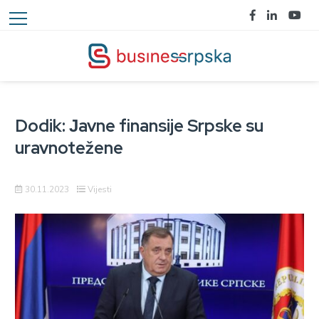
Dodik: Јavne finansije Srpske su
uravnotežene
30.11.2023
Vijesti