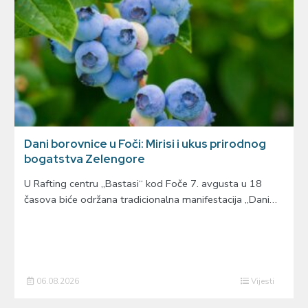
Dani borovnice u Foči: Mirisi i ukus prirodnog
bogatstva Zelengore
U Rafting centru „Bastasi“ kod Foče 7. avgusta u 18
časova biće održana tradicionalna manifestacija „Dani…
06.08.2026
Vijesti