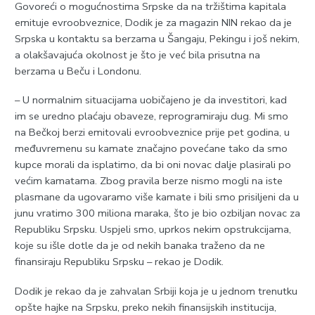
Govoreći o mogućnostima Srpske da na tržištima kapitala
emituje evroobveznice, Dodik je za magazin NIN rekao da je
Srpska u kontaktu sa berzama u Šangaju, Pekingu i još nekim,
a olakšavajuća okolnost je što je već bila prisutna na
berzama u Beču i Londonu.
– U normalnim situacijama uobičajeno je da investitori, kad
im se uredno plaćaju obaveze, reprogramiraju dug. Mi smo
na Bečkoj berzi emitovali evroobveznice prije pet godina, u
međuvremenu su kamate značajno povećane tako da smo
kupce morali da isplatimo, da bi oni novac dalje plasirali po
većim kamatama. Zbog pravila berze nismo mogli na iste
plasmane da ugovaramo više kamate i bili smo prisiljeni da u
junu vratimo 300 miliona maraka, što je bio ozbiljan novac za
Republiku Srpsku. Uspjeli smo, uprkos nekim opstrukcijama,
koje su išle dotle da je od nekih banaka traženo da ne
finansiraju Republiku Srpsku – rekao je Dodik.
Dodik je rekao da je zahvalan Srbiji koja je u jednom trenutku
opšte hajke na Srpsku, preko nekih finansijskih institucija,