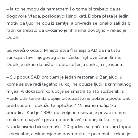
– Јa to ne mogu da nametnem i o tome bi trebalo da se
dogovore Vlada, poslodavci i sindi kati. Dobra plata je jedini
motiv da ljudi ne odu iz zemlje, a privreda se ionako žali da bi
radnike trebalo da uvozimo jer ih nema dovoljno – rekao je
Dodik
Govoreći o odluci Ministarstva finansija SAD da na listu
sankcija stavi i njegovog sina i ćerku i njihove četiri firme,
Dodik je rekao da ništa iz obrazloženja sankcija nije istina.
– Sili poput SAD problem je jedan restoran u Banjaluci, u
kome se sve radi legalno i u koji ne dolaze ljudi iz kriminalnog
miljea. A dokazom korupcije se smatra to što službenik iz
Vlade ode tamo da popije piće. Zašto ne pokrenu postu pak
pred sudom i dokažu te optužbe? Mi nismo mafijaška
porodica. Kad je 1990. dozvoljeno osnivanje privatnih firmi,
imali smo najveće privatno preduzeće u banjalučkoj regiji.
Nikada nismo bili siromašni, 20 godina se priča da sam lopov
i kriminalac, a nikad nijedan postupak nije pokrenut – rekao je