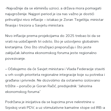
-Najvažnije da se eliminišu uzroci, a država mora pomagati
najugroženije. Najgori period je iza nas važno je dostići
prihvatljivi nivo inflacije – istakao je Zoran Tegeltija, ministar
finasija i trezora u Savjetu ministara.
Nivo inflacije prema projekcijama do 2025 trebao bi da se
vrati na uobičajenih tri odsto, što je uslovljeno globalnim
kretanjima. Ono što stručnjaci preporučuju i što jeste
zaključak Јahorina ekonomskog foruma jeste regionalno
povezivanje.
– Očekujemo da će Savjet ministara i Vlada Federacije staviti
u vrh svojih prioriteta regionalne integracije koje su potreba i
građana i privrede. Ne dozvolimo da ostanemo izolovano
tržište – poručio je Goran Račić, predsjednik “Јahorina
ekonomskog foruma”
Podržana je inicijativa da se kupcima prve nekretnine u
Srpskoj vrati PDV, a uz stimulativne kamatne stope od IRB-a