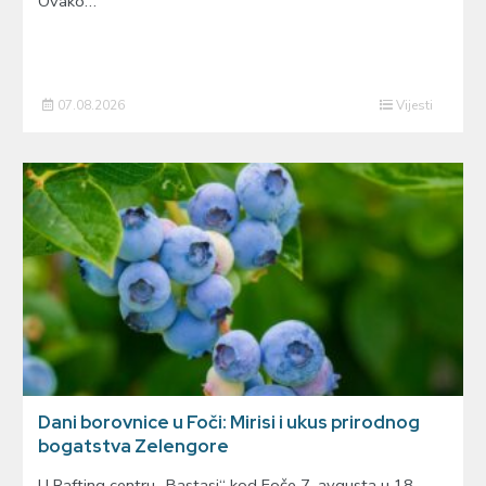
Ovako…
07.08.2026
Vijesti
Dani borovnice u Foči: Mirisi i ukus prirodnog
bogatstva Zelengore
U Rafting centru „Bastasi“ kod Foče 7. avgusta u 18