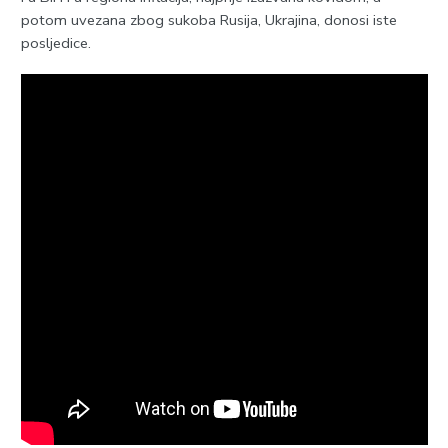
potom uvezana zbog sukoba Rusija, Ukrajina, donosi iste
posljedice.