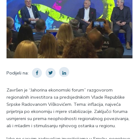
Podijeli na:
Završen je “Јahorina ekonomski forum” razgovorom
regionalnih investitora sa predsjednikom Vlade Republike
Srpske Radovanom Viškovićem. Tema: inflacija, najveća
prijetnja po ekonomiju i mjere stabilizacije. Zaključci foruma
usmjereni su prema neophodnosti regionalnog povezivanja,
ali i mladim i stimulisanju njihovog ostanka u regionu.
Iako ne sasvim zadovoljan investicijama u Srpsku, pogotovo