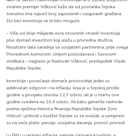
stranim premijer Višković kaže da od postanka Srpska
trenutno ima najveći broj zaposlenih i osiguranih građana,
što bez investicija ne bi bilo moguće.
– Više od dvije milijarde evra otvorenih stranih investicija,
plus domaći investitori koji ulažu u privredna društva.
Rezultate dala saradnja sa socijalnim partnerima, prije svega
Privrednom komorom, Unijom poslodavaca i Savezom
sindikata – naglasio je Radovan Višković, predsjednik Vlade
Republike Srpske.
Investicije i povećanje domaće proizvodnje jedini su
adekvatan odgovor i na inflaciju, koja je u Srpskoj prošle
godine u prosjeku iznosila 12,7 odsto, ali je u martu ove
godine svedena na 10,4 odsto. Ali kako generiše rashode,
prema riječima ministra finansija Republike Srpske Zore
Vidović i prihodi u budžet Srpske su se uvećali, a usmjereni
su na veće plate, penzije, socijalna davanja, pomoć privredi.
I u BiH i u regionu inflacija, najprije izazvana kovidom, a