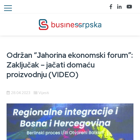
Održan “Јahorina ekonomski forum”:
Zaključak – jačati domaću
proizvodnju (VIDEO)
28.04.2023
Vijesti