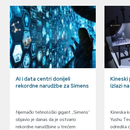
AI i data centri donijeli
Kineski
rekordne narudžbe za Simens
izlazi n
Njemački tehnološki gigant „Simens“
Kineska ko
objavio je danas da je ostvario
Yushu Tec
rekordne narudžbine u trećem
odredila c