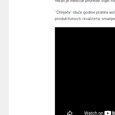
rekao je ministar privrede Vojin Mi
“Drinjača” iduće godine planira aut
produktivnosti i kvaliteta, smanje