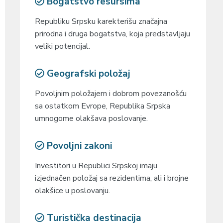
Bogatstvo resursima
Republiku Srpsku karekterišu značajna
prirodna i druga bogatstva, koja predstavljaju
veliki potencijal.
Geografski položaj
Povoljnim položajem i dobrom povezanošću
sa ostatkom Evrope, Republika Srpska
umnogome olakšava poslovanje.
Povoljni zakoni
Investitori u Republici Srpskoj imaju
izjednačen položaj sa rezidentima, ali i brojne
olakšice u poslovanju.
Turistička destinacija