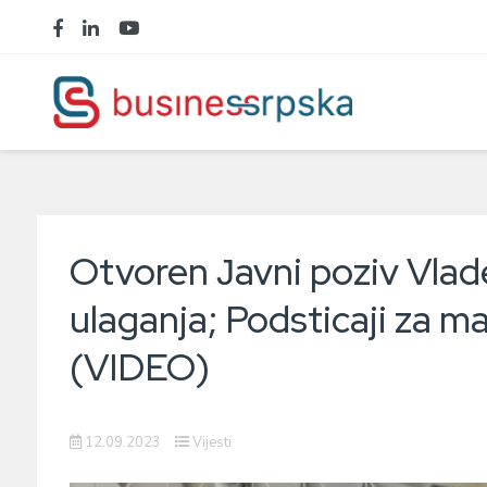
Otvoren Јavni poziv Vlad
ulaganja; Podsticaji za m
(VIDEO)
12.09.2023
Vijesti