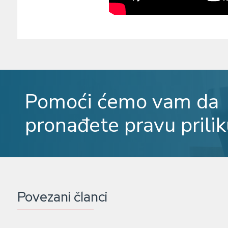
Pomoći ćemo vam da
pronađete pravu prilik
Povezani članci