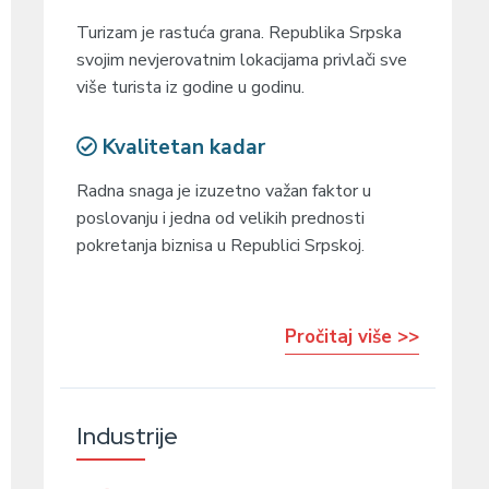
Turizam je rastuća grana. Republika Srpska
svojim nevjerovatnim lokacijama privlači sve
više turista iz godine u godinu.
Kvalitetan kadar
Radna snaga je izuzetno važan faktor u
poslovanju i jedna od velikih prednosti
pokretanja biznisa u Republici Srpskoj.
Pročitaj više >>
Industrije