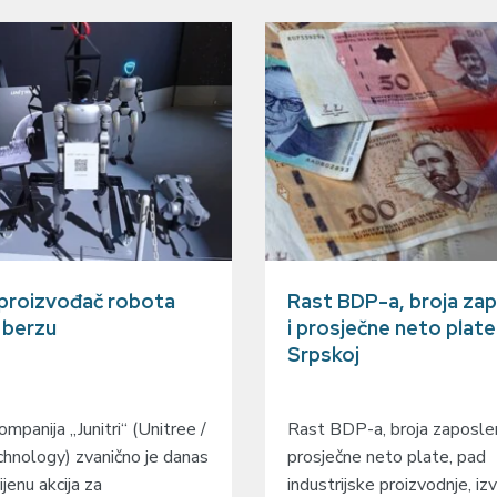
 proizvođač robota
Rast BDP-a, broja zap
a berzu
i prosječne neto plate
Srpskoj
mpanija „Junitri“ (Unitree /
Rast BDP-a, broja zaposlen
hnology) zvanično je danas
prosječne neto plate, pad
ijenu akcija za
industrijske proizvodnje, izv