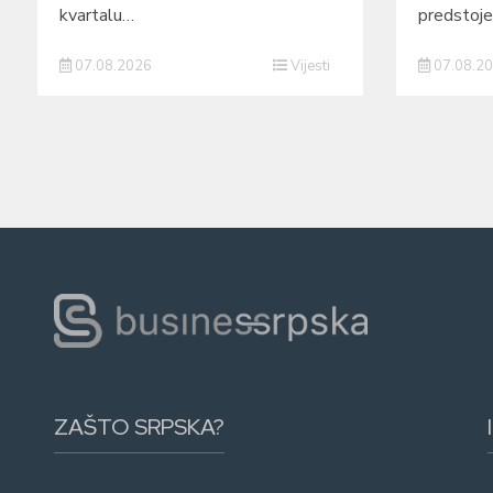
kvartalu…
predstoj
07.08.2026
Vijesti
07.08.2
ZAŠTO SRPSKA?