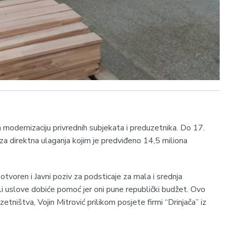
modernizaciju privrednih subjekata i preduzetnika. Do 17.
za direktna ulaganja kojim je predviđeno 14,5 miliona
tvoren i Јavni poziv za podsticaje za mala i srednja
ali uslove dobiće pomoć jer oni pune republički budžet. Ovo
zetništva, Vojin Mitrović prilikom posjete firmi “Drinjača” iz