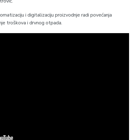
trović.
omatizaciju i digitalizaciju proizvodnje radi povećanja
nje troškova i drvnog otpada.