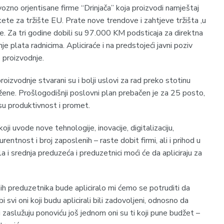
zno orjentisane firme “Drinjača” koja proizvodi namještaj
ikete za tržište EU. Prate nove trendove i zahtjeve tržišta ,u
. Za tri godine dobili su 97.000 KM podsticaja za direktna
 plata radnicima. Apliciraće i na predstojeći javni poziv
e proizvodnje.
zvodnje stvarani su i bolji uslovi za rad preko stotinu
ene. Prošlogodišnji poslovni plan prebačen je za 25 posto,
su produktivnost i promet.
i uvode nove tehnologije, inovacije, digitalizaciju,
ntnost i broj zaposlenih – raste dobit firmi, ali i prihod u
 i srednja preduzeća i preduzetnici moći će da apliciraju za
h preduzetnika bude apliciralo mi ćemo se potruditi da
svi oni koji budu aplicirali bili zadovoljeni, odnosno da
i zaslužuju ponoviću još jednom oni su ti koji pune budžet –