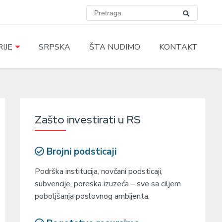
IJE
SRPSKA
ŠTA NUDIMO
KONTAKT
Zašto investirati u RS
Brojni podsticaji
Podrška institucija, novčani podsticaji,
subvencije, poreska izuzeća – sve sa ciljem
poboljšanja poslovnog ambijenta.