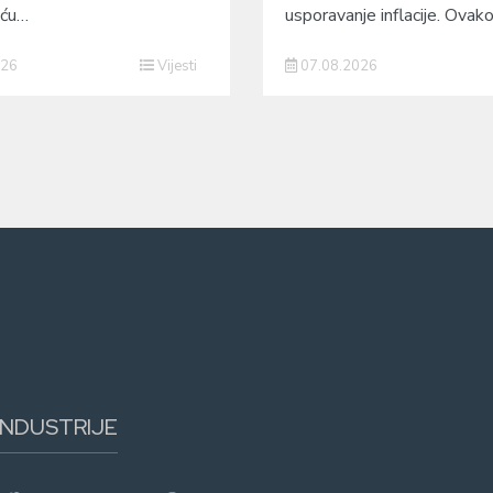
eću…
usporavanje inflacije. Ovak
026
Vijesti
07.08.2026
INDUSTRIJE