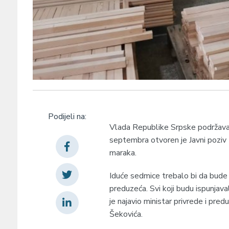
Podijeli na:
Vlada Republike Srpske podržava 
septembra otvoren je Јavni poziv 
maraka.
Iduće sedmice trebalo bi da bude o
preduzeća. Svi koji budu ispunjav
je najavio ministar privrede i predu
Šekovića.