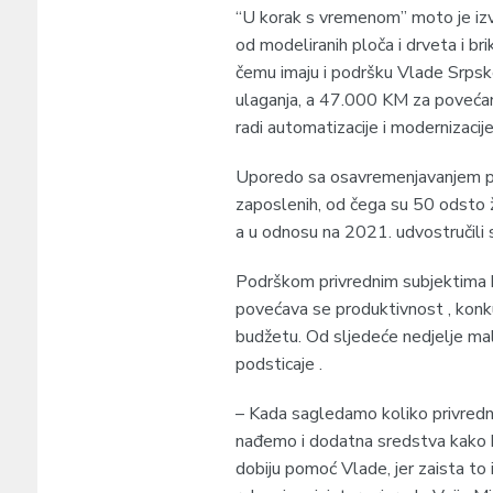
“U korak s vremenom” moto je izvo
od modeliranih ploča i drveta i br
čemu imaju i podršku Vlade Srpske
ulaganja, a 47.000 KM za povećanje
radi automatizacije i modernizacij
Uporedo sa osavremenjavanjem proi
zaposlenih, od čega su 50 odsto ž
a u odnosu na 2021. udvostručili 
Podrškom privrednim subjektima koj
povećava se produktivnost , konkure
budžetu. Od sljedeće nedjelje mala
podsticaje .
– Kada sagledamo koliko privredni
nađemo i dodatna sredstva kako bi 
dobiju pomoć Vlade, jer zaista to 