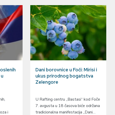
oslenih
Dani borovnice u Foči: Mirisi i
 u
ukus prirodnog bogatstva
Zelengore
ih,
U Rafting centru „Bastasi“ kod Foče
7. avgusta u 18 časova biće održana
oza i
tradicionalna manifestacija „Dani…