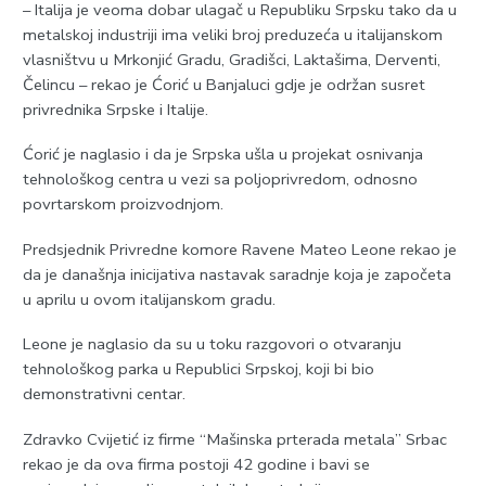
– Italija je veoma dobar ulagač u Republiku Srpsku tako da u
metalskoj industriji ima veliki broj preduzeća u italijanskom
vlasništvu u Mrkonjić Gradu, Gradišci, Laktašima, Derventi,
Čelincu – rekao je Ćorić u Banjaluci gdje je održan susret
privrednika Srpske i Italije.
Ćorić je naglasio i da je Srpska ušla u projekat osnivanja
tehnološkog centra u vezi sa poljoprivredom, odnosno
povrtarskom proizvodnjom.
Predsjednik Privredne komore Ravene Mateo Leone rekao je
da je današnja inicijativa nastavak saradnje koja je započeta
u aprilu u ovom italijanskom gradu.
Leone je naglasio da su u toku razgovori o otvaranju
tehnološkog parka u Republici Srpskoj, koji bi bio
demonstrativni centar.
Zdravko Cvijetić iz firme “Mašinska prterada metala” Srbac
rekao je da ova firma postoji 42 godine i bavi se