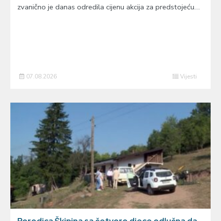
zvanično je danas odredila cijenu akcija za predstojeću…
07.08.2026
Vijesti
Porodica Škipina sa četvoro djece odlučna da