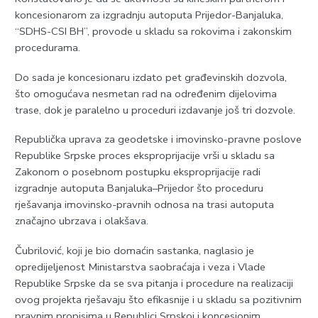
koncesionarom za izgradnju autoputa Prijedor-Banjaluka,
“SDHS-CSI BH”, provode u skladu sa rokovima i zakonskim
procedurama.
Do sada je koncesionaru izdato pet građevinskih dozvola,
što omogućava nesmetan rad na određenim dijelovima
trase, dok je paralelno u proceduri izdavanje još tri dozvole.
Republička uprava za geodetske i imovinsko-pravne poslove
Republike Srpske proces eksproprijacije vrši u skladu sa
Zakonom o posebnom postupku eksproprijacije radi
izgradnje autoputa Banjaluka–Prijedor što proceduru
rješavanja imovinsko-pravnih odnosa na trasi autoputa
značajno ubrzava i olakšava.
Čubrilović, koji je bio domaćin sastanka, naglasio je
opredijeljenost Ministarstva saobraćaja i veza i Vlade
Republike Srpske da se sva pitanja i procedure na realizaciji
ovog projekta rješavaju što efikasnije i u skladu sa pozitivnim
pravnim propisima u Republici Srpskoj i koncesionim