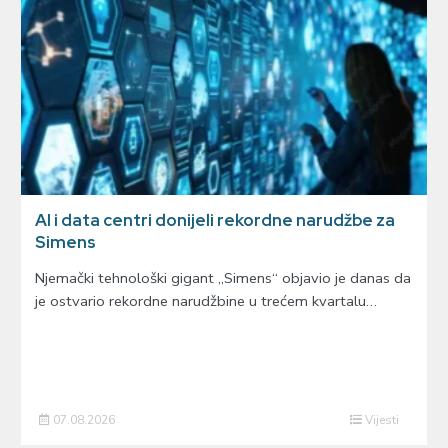
AI i data centri donijeli rekordne narudžbe za
Simens
Njemački tehnološki gigant „Simens“ objavio je danas da
je ostvario rekordne narudžbine u trećem kvartalu…
07.08.2026
Vijesti