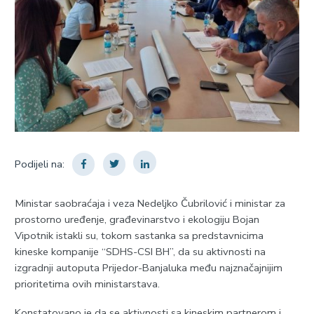
Podijeli na:
Ministar saobraćaja i veza Nedeljko Čubrilović i ministar za
prostorno uređenje, građevinarstvo i ekologiju Bojan
Vipotnik istakli su, tokom sastanka sa predstavnicima
kineske kompanije “SDHS-CSI BH”, da su aktivnosti na
izgradnji autoputa Prijedor-Banjaluka među najznačajnijim
prioritetima ovih ministarstava.
Konstatovano je da se aktivnosti sa kineskim partnerom i