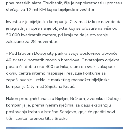
pneumatskih alata Trudbenik, čije je nepokretnosti u procesu
stečaja za 12 mil KM kupio bijeljinski investitor.
Investitor je bijeljinska kompanija City mall iz koje navode da
je izgradnja i opremanje objekta, koji se prostire na više od
50.000 kvadratnih metara, pri kraju te da je otvaranje
zakazano za 28. novembar.
– Pod krovom Doboj city park-a svoje poslovnice otvoriće
46 svjetski poznatih modnih brendova. Otvaranjem objekta
posao će dobiti oko 400 radnika, s tim da svaki zakupac u
okviru centra interno raspisuje i realizuje konkurse za
zapošljavanje – rekla je marketing menadžer bijeljinske
kompanije City mall Snježana Krstić.
Nakon prodajnih lanaca u Bijeljini, Brčkom, Zvorniku i Doboju,
kompanija je, prema njenim riječima, za dalju ekspanziju
poslovanja izabrala Istočno Sarajevo, gdje će graditi novi
tržni centar, prenosi Glas Srpske.