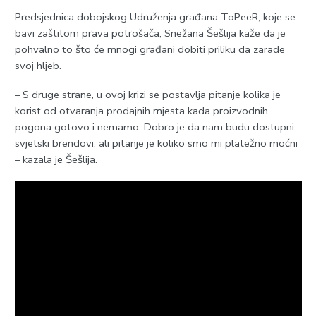
Predsjednica dobojskog Udruženja građana ToPeeR, koje se
bavi zaštitom prava potrošača, Snežana Šešlija kaže da je
pohvalno to što će mnogi građani dobiti priliku da zarade
svoj hljeb.
– S druge strane, u ovoj krizi se postavlja pitanje kolika je
korist od otvaranja prodajnih mjesta kada proizvodnih
pogona gotovo i nemamo. Dobro je da nam budu dostupni
svjetski brendovi, ali pitanje je koliko smo mi platežno moćni
– kazala je Šešlija.