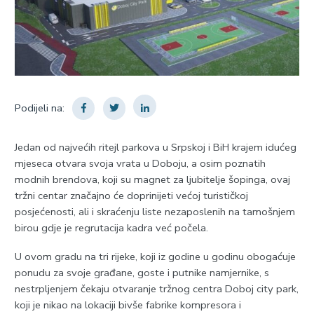
Podijeli na:
Jedan od najvećih ritejl parkova u Srpskoj i BiH krajem idućeg
mjeseca otvara svoja vrata u Doboju, a osim poznatih
modnih brendova, koji su magnet za ljubitelje šopinga, ovaj
tržni centar značajno će doprinijeti većoj turističkoj
posjećenosti, ali i skraćenju liste nezaposlenih na tamošnjem
birou gdje je regrutacija kadra već počela.
U ovom gradu na tri rijeke, koji iz godine u godinu obogaćuje
ponudu za svoje građane, goste i putnike namjernike, s
nestrpljenjem čekaju otvaranje tržnog centra Doboj city park,
koji je nikao na lokaciji bivše fabrike kompresora i