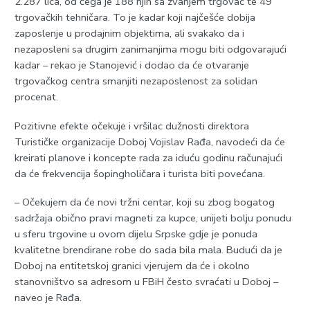
2.287 lica, od čega je 188 njih sa zvanjem trgovac te 49
trgovačkih tehničara. To je kadar koji najčešće dobija
zaposlenje u prodajnim objektima, ali svakako da i
nezaposleni sa drugim zanimanjima mogu biti odgovarajući
kadar – rekao je Stanojević i dodao da će otvaranje
trgovačkog centra smanjiti nezaposlenost za solidan
procenat.
Pozitivne efekte očekuje i vršilac dužnosti direktora
Turističke organizacije Doboj Vojislav Rađa, navodeći da će
kreirati planove i koncepte rada za iduću godinu računajući
da će frekvencija šopingholičara i turista biti povećana.
– Očekujem da će novi tržni centar, koji su zbog bogatog
sadržaja obično pravi magneti za kupce, unijeti bolju ponudu
u sferu trgovine u ovom dijelu Srpske gdje je ponuda
kvalitetne brendirane robe do sada bila mala. Budući da je
Doboj na entitetskoj granici vjerujem da će i okolno
stanovništvo sa adresom u FBiH često svraćati u Doboj –
naveo je Rađa.