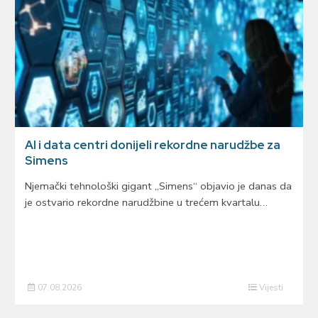
AI i data centri donijeli rekordne narudžbe za
Simens
Njemački tehnološki gigant „Simens“ objavio je danas da
je ostvario rekordne narudžbine u trećem kvartalu…
07.08.2026
Vijesti