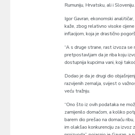
Rumuniju, Hrvatsku, ali i Sloveniju.
Igor Gavran, ekonomski analitičar,
kaže, zbog relativno visoke cijene 
inflacijom, koja je drastično pogor
“A s druge strane, rast izvoza se 
pretpostavljam da je riba koju izv
dostupnija kupcima vani, koji takođ
Dodao je da je drugi dio objašnjen
razvijenih zemalja, svijest o važnos
veću tražnju.
“Ono što iz ovih podataka ne mož
zamijenilo domaćom, a koliko potpu
barem dio prešao na domaću ribu,
im olakšao konkurenciju za izvoz 
proizvoda”, pojasnio je Gavran, a