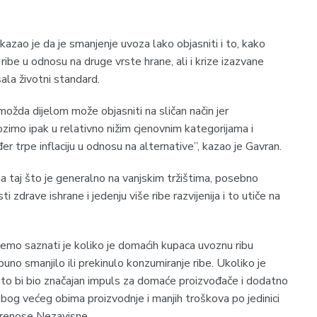
 kazao je da je smanjenje uvoza lako objasniti i to, kako
ribe u odnosu na druge vrste hrane, ali i krize izazvane
šala životni standard.
možda dijelom može objasniti na sličan način jer
ozimo ipak u relativno nižim cjenovnim kategorijama i
er trpe inflaciju u odnosu na alternative”, kazao je Gavran.
ja taj što je generalno na vanjskim tržištima, posebno
ti zdrave ishrane i jedenju više ribe razvijenija i to utiče na
emo saznati je koliko je domaćih kupaca uvoznu ribu
no smanjilo ili prekinulo konzumiranje ribe. Ukoliko je
 to bi bio značajan impuls za domaće proizvođače i dodatno
zbog većeg obima proizvodnje i manjih troškova po jedinici
 prenose Nezavisne.