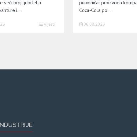
e veći broj ljubitelja
punioničar proizvoda kompa
vanture i…
Coca-Cola po…
026
Vijesti
06.08.2026
INDUSTRIJE