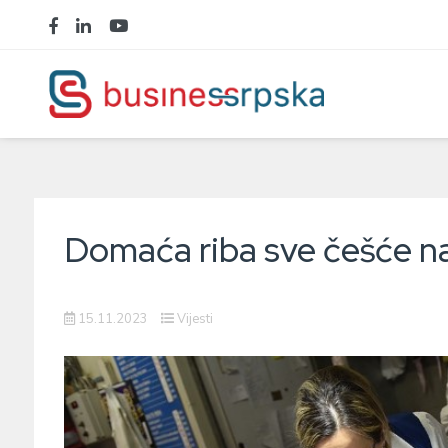
Domaća riba sve češće na
15.11.2023
Vijesti