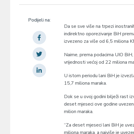
Podijeli na:
Da se sve više na trpezi inostrani
indirektno oporezivanje BiH prem
izvezeno za više od 6,5 miliona K
Naime, prema podacima UIO BiH, u 
vrijednosti većoj od 22 miliona mar
U istom periodu lani BiH je izvezl
15,7 miliona maraka.
Dok se u ovoj godini bilježi rast 
deset mjeseci ove godine uvezeno 
milion maraka.
“Za deset mjeseci lani BiH je uvez
miliona maraka, a najviše je uveze