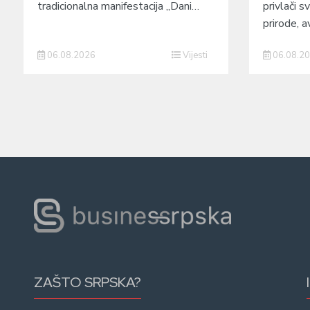
tradicionalna manifestacija „Dani…
privlači sv
prirode, a
06.08.2026
Vijesti
06.08.2
ZAŠTO SRPSKA?