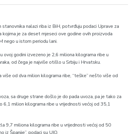
h stanovnika nalazi riba iz BiH, potvrđuju podaci Uprave za
a kojima je za deset mjeseci ove godine ovih proizvoda
M nego u istom periodu lani.
ovoj godini izvezeno je 2,6 miliona kilograma ribe u
aka, od čega je najviše otišlo u Srbiju i Hrvatsku.
a više od dva milion kilograma ribe, “teške” nešto više od
izvoza, sa druge strane došlo je do pada uvoza, pa je tako za
6,1 milion kilograma ribe u vrijednosti većoj od 35,1
la 9,7 miliona kilograma ribe u vrijednosti većoj od 50
no iz Španije”, podaci su UIO.