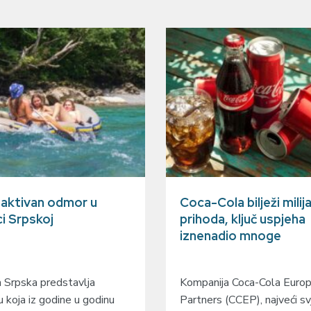
a aktivan odmor u
Coca-Cola bilježi milij
ci Srpskoj
prihoda, ključ uspjeha
iznenadio mnoge
 Srpska predstavlja
Kompanija Coca-Cola Europa
u koja iz godine u godinu
Partners (CCEP), najveći sv