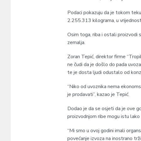
Podaci pokazuju da je tokom tekuć
2.255.313 kilograma, u vrijednost
Osim toga, riba i ostali proizvodi 
zemalja.
Zoran Tepić, direktor firme “Tropi
ne čudi da je došlo do pada uvoza, 
te je dosta ljudi odustalo od konz
“Niko od uvoznika nema ekonomsku 
je prodavati”, kazao je Tepić.
Dodao je da se osjeti da je ove g
proizvodnjom ribe mogu istu lako p
“Mi smo u ovoj godini imali organ
povećanje izvoza na inostrano trži