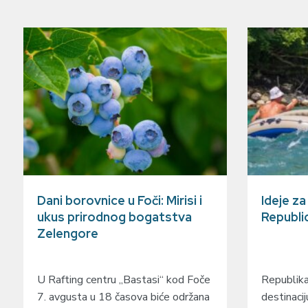
Dani borovnice u Foči: Mirisi i
Ideje z
ukus prirodnog bogatstva
Republi
Zelengore
U Rafting centru „Bastasi“ kod Foče
Republika
7. avgusta u 18 časova biće održana
destinacij