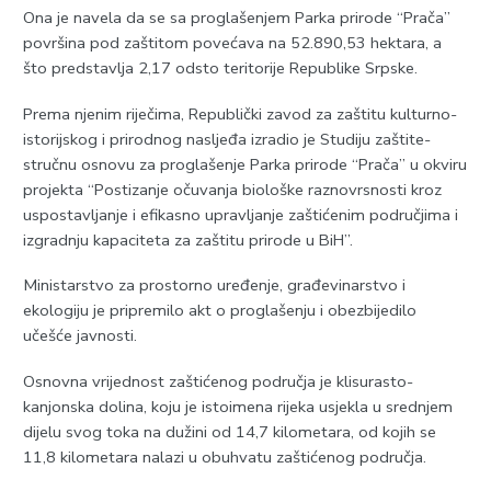
Ona je navela da se sa proglašenjem Parka prirode “Prača”
površina pod zaštitom povećava na 52.890,53 hektara, a
što predstavlja 2,17 odsto teritorije Republike Srpske.
Prema njenim riječima, Republički zavod za zaštitu kulturno-
istorijskog i prirodnog nasljeđa izradio je Studiju zaštite-
stručnu osnovu za proglašenje Parka prirode “Prača” u okviru
projekta “Postizanje očuvanja biološke raznovrsnosti kroz
uspostavljanje i efikasno upravljanje zaštićenim područjima i
izgradnju kapaciteta za zaštitu prirode u BiH”.
Ministarstvo za prostorno uređenje, građevinarstvo i
ekologiju je pripremilo akt o proglašenju i obezbijedilo
učešće javnosti.
Osnovna vrijednost zaštićenog područja je klisurasto-
kanjonska dolina, koju je istoimena rijeka usjekla u srednjem
dijelu svog toka na dužini od 14,7 kilometara, od kojih se
11,8 kilometara nalazi u obuhvatu zaštićenog područja.