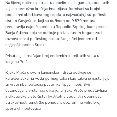
Na lijevoj dolinskoj strani, u debelim naslagama karbonatnih
stijena, pretežno krečnjacima trijasa, formirani su brojni
podzemni oblici karstnog reljefa, a najznačajniji su: pećinski
sistem Govještice, koji sa dužinom od 9.870 metara
predstavlja najdužu pećinu u Republici Srpskoj, kao i pećina
Banja Stijena, koja se odlikuje po izuzetnom bogatstvu i
raznovrsnosti pećinskog nakita, što je čini jednom od
najljepših pećina Srpske.
Prisutan je i značajan broj endemičnih i reliktnih vrsta u
kanjonu Prače.
Rijeka Prača u svom kanjonskom dijelu odlikuje se
karakteristikama voda gornjeg toka i kao takvu je nastanjuju
tri vrste riba: potočna pastrmka, lipljen i peš. Sve
ustanovljene vrste riba u kanjonu rijeke Prače predstavljaju
indikatorske vrste čiste i kvalitetne vode, ali i doprinose
atraktivnosti turističke ponude, s obzirom na veliki broj
sportskih ribolovaca.