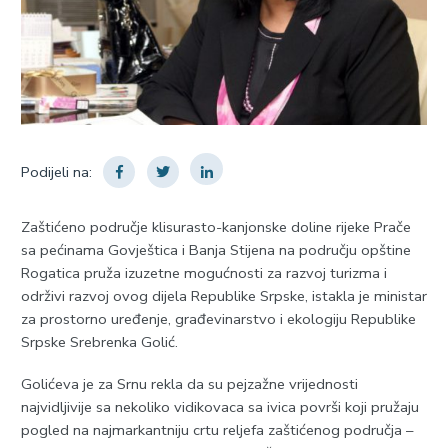
Podijeli na:
Zaštićeno područje klisurasto-kanjonske doline rijeke Prače
sa pećinama Govještica i Banja Stijena na području opštine
Rogatica pruža izuzetne mogućnosti za razvoj turizma i
održivi razvoj ovog dijela Republike Srpske, istakla je ministar
za prostorno uređenje, građevinarstvo i ekologiju Republike
Srpske Srebrenka Golić.
Golićeva je za Srnu rekla da su pejzažne vrijednosti
najvidljivije sa nekoliko vidikovaca sa ivica površi koji pružaju
pogled na najmarkantniju crtu reljefa zaštićenog područja –