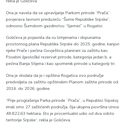
rekla je Golićeva.
Ona je navela da se upravljanje Parkom prirode “Prača”
povjerava Javnom preduzeću “Šume Republike Srpske”,
odnosno Šumskom gazdinstvu “Sjemeć” u Rogatici.
Golićeva je pojasnila da su Izmjenama i dopunama
prostornog plana Republike Srpske do 2025. godine, kanjon
rijeke Prače i pećina Govještica planirani za zaštitu kao
Posebni /geološki/ rezervat prirode, kategorija jedan b, a
pećina Banja Stijena i kao spomenik prirode u kategoriji tri.
Ona je dodala da je i opština Rogatica ovo područje
predvidjela za zaštitu opštinskim Planom zaštite prirode od
2016. do 2026. godine.
“Prije proglašenja Parka prirode `Prača`, u Republici Srpskoj
imali smo 27 zaštićenih područja, čija ukupna površina iznosi
48.822,63 hektara, što je procentualni udio od dva odsto
teritorije Srpske“, rekla je Golićeva.