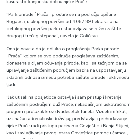
klisurasto-kanjonsku dolinu rijeke Prače.
“Park prirode `Prača` prostire se na području opštine
Rogatica, u ukupnoj površini od 4.067,89 hektara, a na
cjelokupnoj površini parka ustanovljava se režim zaštite
drugog i trećeg stepena“, navela je Golićeva.
Ona je navela da je odluka o proglašenju Parka prirode
“Prača”, kojom se ovo područje proglašava zaštićenim,
donesena s ciljem očuvanja prirode, kao i sa težnjom da se
upravljanje zaštićenim područjem bazira na uspostavljanju
skladnih odnosa između potreba zaštite prirode i aktivnosti
ljudi.
“Jak utisak na posjetioce ostavlja i sam pristup i kretanje
zaštićenim područjem duž Prače, nekadašnjom uskotračnom
prugom i prolazak kroz dvadesetak tunela. Vizuelni efekat,
uz snažan adrenalinski doživljaj, predstavlja i prehodavanje
rijeke Prače radi pristupa pećinama Govještici i Banja Stijeni,
kao i savlađivanje prvog jezera Govještice pomoću čamca“,