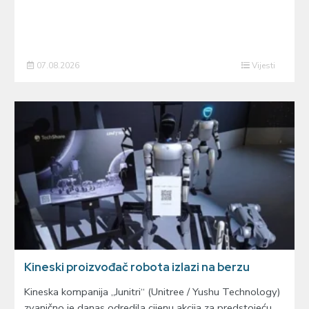
07.08.2026
Vijesti
Kineski proizvođač robota izlazi na berzu
Kineska kompanija „Junitri“ (Unitree / Yushu Technology)
zvanično je danas odredila cijenu akcija za predstojeću…