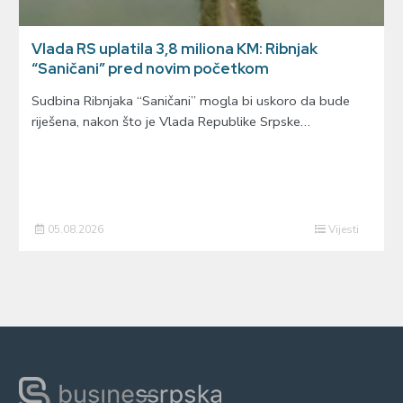
Vlada RS uplatila 3,8 miliona KM: Ribnjak
“Saničani” pred novim početkom
Sudbina Ribnjaka “Saničani” mogla bi uskoro da bude
riješena, nakon što je Vlada Republike Srpske…
05.08.2026
Vijesti