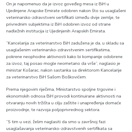
On je napomenuo da je izvoz goveđeg mesa iz BiH u
Ujedinjene Arapske Emirate odobren nakon što su usaglašeni
veterinarsko-zdravstveni sertifikati između dvije zemlje, te
privrednim subjektima iz BiH odobren izvoz od strane
nadležnih institucija iz Ujedinjenih Arapskih Emirata.
”Kancelarija za veterinarstvo BiH zadužena je da, u skladu sa
usaglašenim veterinarsko-zdravstvenim sertifikatima,
pokrene neophodne aktivnosti kako bi kompanije odobrene
za izvoz, taj posao mogle neometano da vrše”, naglasio je
ministar Košarac, nakon sastanka sa direktorom Kancelarije
za veterinarstvo BiH Sašom Boškovićem.
Prema njegovim riječima, Ministarstvo spoljne trgovine i
ekonomskih odnosa BiH provodi kontinuirane aktivnosti na
otvaranju novih tržišta u cilju zaštite i unapređenja domaće
proizvodnje, te razvoja poljoprivrednog sektora.
”S tim u vezi, želim naglasiti da smo u završnoj fazi
usaglašavanja veterinarsko-zdravstvenih sertifikata sa