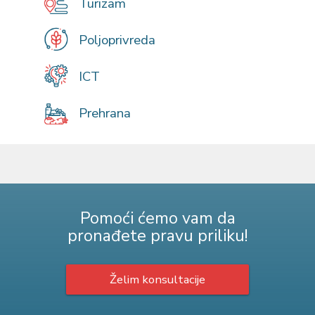
Turizam
Poljoprivreda
ICT
Prehrana
Pomoći ćemo vam da
pronađete pravu priliku!
Želim konsultacije