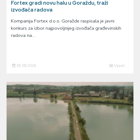
Fortex gradi novu halu u Goraždu, traži
izvođača radova
Kompanija Fortex d.o.o. Goražde raspisala je javni
konkurs za izbor najpovoljnijeg izvođača građevinskih
radova na…
05.08.2026
Vijesti