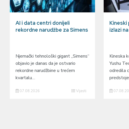
AI i data centri donijeli
Kineski
rekordne narudžbe za Simens
izlazi n
Njemački tehnološki gigant „Simens“
Kineska ko
objavio je danas da je ostvario
Yushu Tec
rekordne narudžbine u trećem
odredila c
kvartalu…
predstoj
07.08.2026
Vijesti
07.08.2