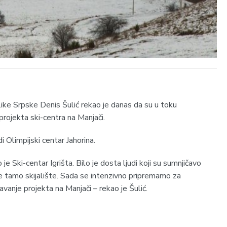
like Srpske Denis Šulić rekao je danas da su u toku
projekta ski-centra na Manjači.
i Olimpijski centar Јahorina.
 je Ski-centar Igrišta. Bilo je dosta ljudi koji su sumnjičavo
 je tamo skijalište. Sada se intenzivno pripremamo za
avanje projekta na Manjači – rekao je Šulić.