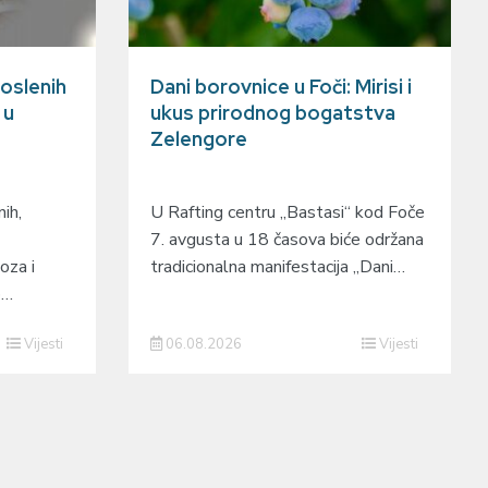
oslenih
Dani borovnice u Foči: Mirisi i
 u
ukus prirodnog bogatstva
Zelengore
ih,
U Rafting centru „Bastasi“ kod Foče
7. avgusta u 18 časova biće održana
oza i
tradicionalna manifestacija „Dani…
o…
Vijesti
06.08.2026
Vijesti