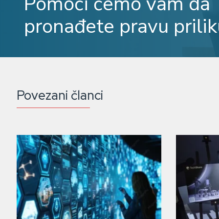
Pomoći ćemo vam da
pronađete pravu prilik
Povezani članci