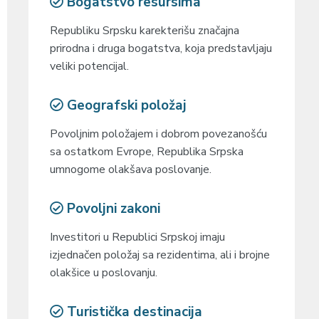
Bogatstvo resursima
Republiku Srpsku karekterišu značajna
prirodna i druga bogatstva, koja predstavljaju
veliki potencijal.
Geografski položaj
Povoljnim položajem i dobrom povezanošću
sa ostatkom Evrope, Republika Srpska
umnogome olakšava poslovanje.
Povoljni zakoni
Investitori u Republici Srpskoj imaju
izjednačen položaj sa rezidentima, ali i brojne
olakšice u poslovanju.
Turistička destinacija