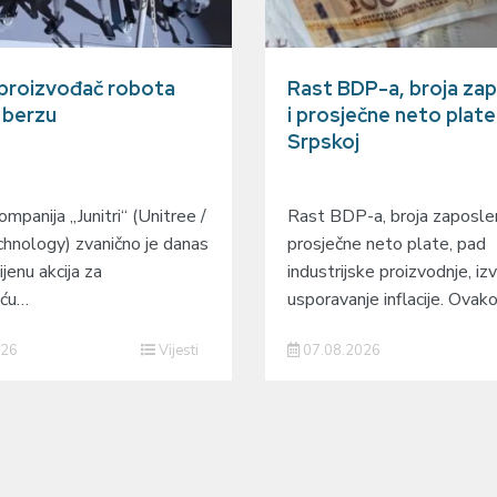
 proizvođač robota
Rast BDP-a, broja zap
a berzu
i prosječne neto plate
Srpskoj
mpanija „Junitri“ (Unitree /
Rast BDP-a, broja zaposlen
hnology) zvanično je danas
prosječne neto plate, pad
ijenu akcija za
industrijske proizvodnje, izv
eću…
usporavanje inflacije. Ovak
026
Vijesti
07.08.2026