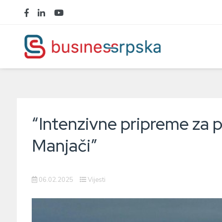
“Intenzivne pripreme za p
Manjači”
06.02.2025
Vijesti