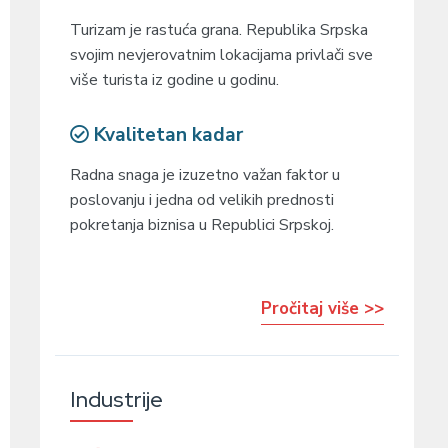
Turizam je rastuća grana. Republika Srpska
svojim nevjerovatnim lokacijama privlači sve
više turista iz godine u godinu.
Kvalitetan kadar
Radna snaga je izuzetno važan faktor u
poslovanju i jedna od velikih prednosti
pokretanja biznisa u Republici Srpskoj.
Pročitaj više >>
Industrije