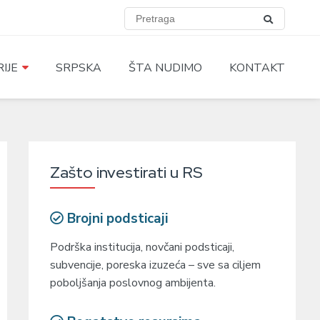
IJE
SRPSKA
ŠTA NUDIMO
KONTAKT
Zašto investirati u RS
Brojni podsticaji
Podrška institucija, novčani podsticaji,
subvencije, poreska izuzeća – sve sa ciljem
poboljšanja poslovnog ambijenta.