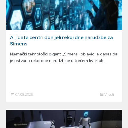
AI i data centri donijeli rekordne narudžbe za
Simens
Njemački tehnološki gigant „Simens“ objavio je danas da
je ostvario rekordne narudžbine u trećem kvartalu…
07.08.2026
Vijesti