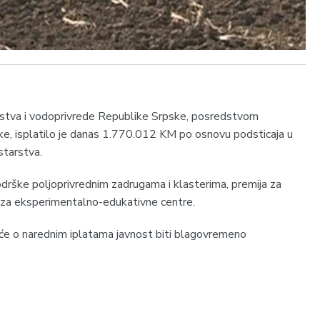
rstva i vodoprivrede Republike Srpske, posredstvom
ke, isplatilo je danas 1.770.012 KM po osnovu podsticaja u
starstva.
drške poljoprivrednim zadrugama i klasterima, premija za
a za eksperimentalno-edukativne centre.
 će o narednim iplatama javnost biti blagovremeno