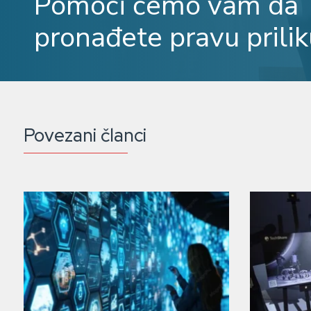
Pomoći ćemo vam da
pronađete pravu prilik
Povezani članci