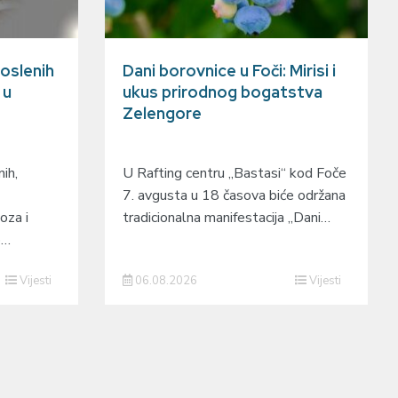
oslenih
Dani borovnice u Foči: Mirisi i
 u
ukus prirodnog bogatstva
Zelengore
ih,
U Rafting centru „Bastasi“ kod Foče
7. avgusta u 18 časova biće održana
oza i
tradicionalna manifestacija „Dani…
o…
Vijesti
06.08.2026
Vijesti