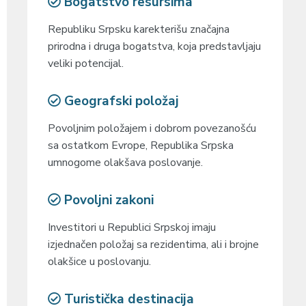
Bogatstvo resursima
Republiku Srpsku karekterišu značajna
prirodna i druga bogatstva, koja predstavljaju
veliki potencijal.
Geografski položaj
Povoljnim položajem i dobrom povezanošću
sa ostatkom Evrope, Republika Srpska
umnogome olakšava poslovanje.
Povoljni zakoni
Investitori u Republici Srpskoj imaju
izjednačen položaj sa rezidentima, ali i brojne
olakšice u poslovanju.
Turistička destinacija