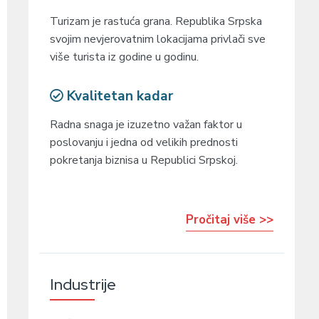
Turizam je rastuća grana. Republika Srpska
svojim nevjerovatnim lokacijama privlači sve
više turista iz godine u godinu.
Kvalitetan kadar
Radna snaga je izuzetno važan faktor u
poslovanju i jedna od velikih prednosti
pokretanja biznisa u Republici Srpskoj.
Pročitaj više >>
Industrije