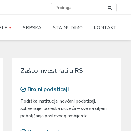
IJE
SRPSKA
ŠTA NUDIMO
KONTAKT
Zašto investirati u RS
Brojni podsticaji
Podrška institucija, novčani podsticaji,
subvencije, poreska izuzeća – sve sa ciljem
poboljšanja poslovnog ambijenta.