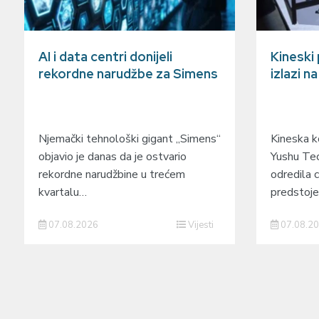
AI i data centri donijeli
Kineski
rekordne narudžbe za Simens
izlazi n
Njemački tehnološki gigant „Simens“
Kineska ko
objavio je danas da je ostvario
Yushu Tec
rekordne narudžbine u trećem
odredila c
kvartalu…
predstoj
07.08.2026
Vijesti
07.08.2