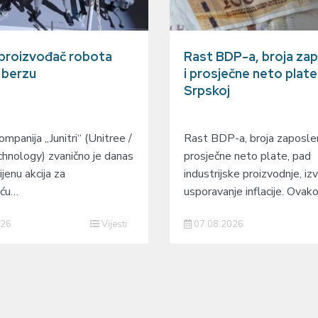
 proizvođač robota
Rast BDP-a, broja zap
a berzu
i prosječne neto plate
Srpskoj
mpanija „Junitri“ (Unitree /
Rast BDP-a, broja zaposlen
hnology) zvanično je danas
prosječne neto plate, pad
ijenu akcija za
industrijske proizvodnje, izv
eću…
usporavanje inflacije. Ovak
026
Vijesti
07.08.2026