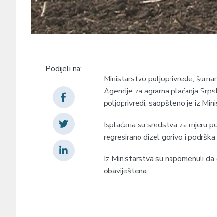
Podijeli na:
Ministarstvo poljoprivrede, šuma
Agencije za agrarna plaćanja Srps
poljoprivredi, saopšteno je iz Mini
Isplaćena su sredstva za mjeru po
regresirano dizel gorivo i podršk
Iz Ministarstva su napomenuli da
obaviještena.