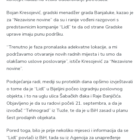
Bojan Kresojević, gradski menadžer grada Banjaluke, kazao je
za “Nezavisne novine” da su i ranije vođeni razgovori s
predstavnicim kompanije “Lidl” te da od strane Gradske
uprave imaju punu podršku.
“Trenutno je faza pronalaska adekvatne lokacije, a mi
podržavamo otvaranje novih radnih mijesta i tu smo da
olakšamo uslove poslovanje”, ističe Kresojević za “Nezavisne
novine”.
Podsjećanja radi, mediji su proteklih dana opširno izvještavali
o tome da je “Lidl” u Bijeljini počeo izgradnju poslovnog
objekta, i to na uglu ulica Šabačkih đaka i Raje Banjičića.
Objavljeno je da su radovi počeli 21. septembra, a da je
izvođač “Tehnograd” iz Tuzle, te da je u BiH zasad u planu
šest prodajnih objekata.
Pored toga, bilo je prije nekoliko mjeseci i informacija da se
“Lidl” povlači iz BiH, tada su iz Agencija za unapređenje