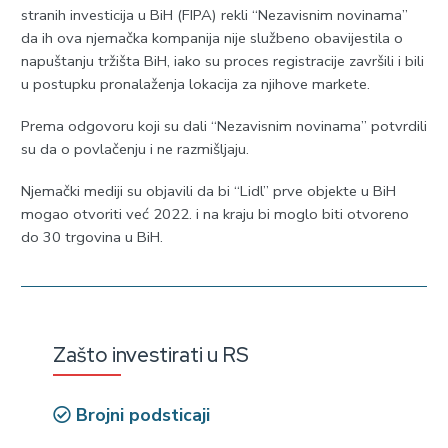
stranih investicija u BiH (FIPA) rekli “Nezavisnim novinama”
da ih ova njemačka kompanija nije službeno obavijestila o
napuštanju tržišta BiH, iako su proces registracije završili i bili
u postupku pronalaženja lokacija za njihove markete.
Prema odgovoru koji su dali “Nezavisnim novinama” potvrdili
su da o povlačenju i ne razmišljaju.
Njemački mediji su objavili da bi “Lidl” prve objekte u BiH
mogao otvoriti već 2022. i na kraju bi moglo biti otvoreno
do 30 trgovina u BiH.
Zašto investirati u RS
Brojni podsticaji