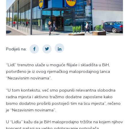
Podijeli na:
“Lidl” trenutno ulaže u moguće filijale i skladišta u BiH,
potvrđeno je iz ovog njemačkog maloprodajnog lanca
“Nezavisnim novinama”.
“U tom kontekstu, već smo popunili relevantna slobodna
radna mjesta i aktivno tražimo dodatne zaposlene kako
bismo dodatno proširili postojeći tim na licu mjesta”, rečeno
je “Nezavisnim novinama”.
U “Lidlu” kažu da je BiH maloprodajno tržište na kojem njihov
koncept nailazi na veliko odobravanje potrošača.