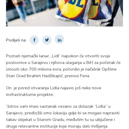
Podijeli na:
Poznati njemački lanac „Lidl“ napokon će otvoriti svoje
poslovnice u Sarajevu i njihova ulaganja u BiH za početak će
iznositi oko 700 miliona evra, potvrdio je načelnik Opštine
Stari Grad Ibrahim Hadžibajrić, prenosi Fena.
On je pored otvaranja Lidla najavio još neke nove
insfrastrukturne projekte.
“Jutros sam imao sastanak vezano za dolazak “Lidla” u
Sarajevo, predložili smo lokaciju gdje bi se mogao napraviti
takav objekat u Starom Gradu, međutim tu su uključene i
druge relevantne institucije koje moraju dati mišljenja.