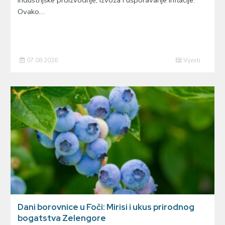
industrijske proizvodnje, izvoza i usporavanje inflacije.
Ovako…
07.08.2026
Vijesti
Dani borovnice u Foči: Mirisi i ukus prirodnog
bogatstva Zelengore