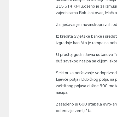
215.514 KM uloženo je za izmuljiv
zajednicama Bok Јankovac, Mačkov
Za rješavanje imovinskopravnih o
Iz kredita Svjetske banke i sredst
izgradnje kao što je rampa na od
U prošloj godini Јavna ustanova “
duž savskog nasipa sa ciljem isko
Sektor za održavanje vodoprivredn
Lijevče polja i Dubičkog polja, na
zaštitnog pojasa dužine 300 meta
nasipa.
Zasađeno je 800 stabala evro-amer
od erozije zemljišta.