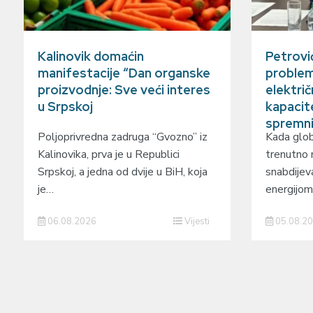
Kalinovik domaćin
Petrovi
manifestacije “Dan organske
problem
proizvodnje: Sve veći interes
elektri
u Srpskoj
kapacit
spremn
Poljoprivredna zadruga “Gvozno” iz
Kada glob
Kalinovika, prva je u Republici
trenutno
Srpskoj, a jedna od dvije u BiH, koja
snabdijev
je…
energijom
06.08.2026
Vijesti
05.08.2