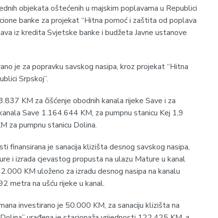
vrednih objekata oštećenih u majskim poplavama u Republici
icione banke za projekat “Hitna pomoć i zaštita od poplava
stava iz kredita Svjetske banke i budžeta Јavne ustanove
ano je za popravku savskog nasipa, kroz projekat “Hitna
blici Srpskoj”.
43.837 KM za čišćenje obodnih kanala rijeke Save i za
 kanala Save 1.164.644 KM, za pumpnu stanicu Kej 1,9
KM za pumpnu stanicu Dolina.
i finansirana je sanacija klizišta desnog savskog nasipa,
ture i izrada cjevastog propusta na ulazu Mature u kanal
42.000 KM uloženo za izradu desnog nasipa na kanalu
92 metra na ušću rijeke u kanal.
mana investirano je 50.000 KM, za sanaciju klizišta na
 Dolina” urađena je stacionaža vrijednosti 122.425 KM, a