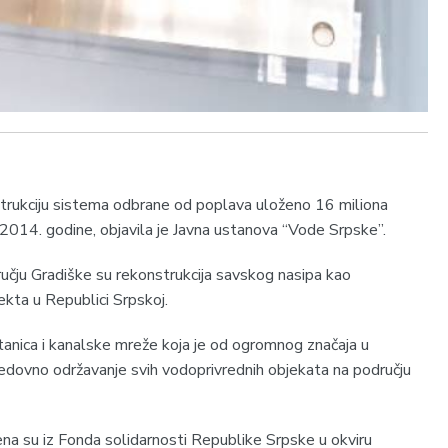
strukciju sistema odbrane od poplava uloženo 16 miliona
014. godine, objavila je Јavna ustanova “Vode Srpske”.
dručju Gradiške su rekonstrukcija savskog nasipa kao
ekta u Republici Srpskoj.
stanica i kanalske mreže koja je od ogromnog značaja u
edovno održavanje svih vodoprivrednih objekata na području
ena su iz Fonda solidarnosti Republike Srpske u okviru