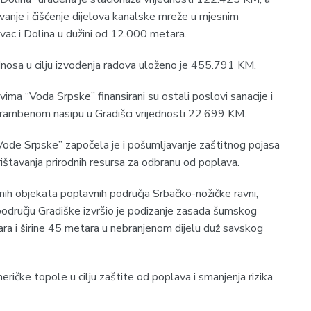
anje i čišćenje dijelova kanalske mreže u mjesnim
ac i Dolina u dužini od 12.000 metara.
dnosa u cilju izvođenja radova uloženo je 455.791 KM.
vima “Voda Srpske” finansirani su ostali poslovi sanacije i
brambenom nasipu u Gradišci vrijednosti 22.699 KM.
Vode Srpske” započela je i pošumljavanje zaštitnog pojasa
rištavanja prirodnih resursa za odbranu od poplava.
ih objekata poplavnih područja Srbačko-nožičke ravni,
 području Gradiške izvršio je podizanje zasada šumskog
ra i širine 45 metara u nebranjenom dijelu duž savskog
ičke topole u cilju zaštite od poplava i smanjenja rizika