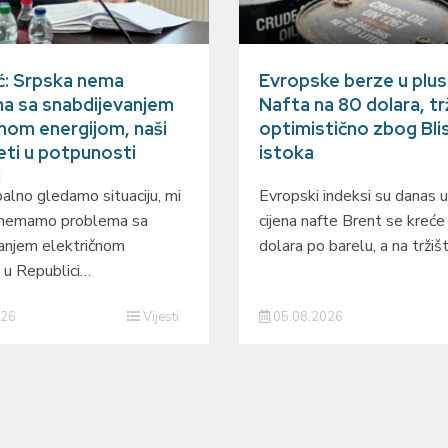
ć: Srpska nema
Evropske berze u plus
a sa snabdijevanjem
Nafta na 80 dolara, tr
čnom energijom, naši
optimistično zbog Bli
eti u potpunosti
istoka
i
alno gledamo situaciju, mi
Evropski indeksi su danas u
 nemamo problema sa
cijena nafte Brent se kreć
anjem električnom
dolara po barelu, a na trži
 u Republici…
026
Vijesti
05.08.2026