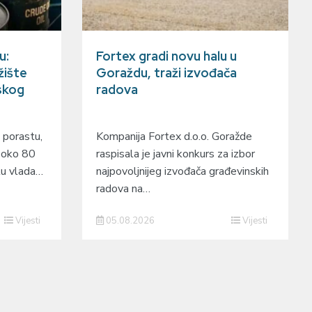
u:
Fortex gradi novu halu u
žište
Goraždu, traži izvođača
skog
radova
 porastu,
Kompanija Fortex d.o.o. Goražde
e oko 80
raspisala je javni konkurs za izbor
štu vlada…
najpovoljnijeg izvođača građevinskih
radova na…
Vijesti
05.08.2026
Vijesti