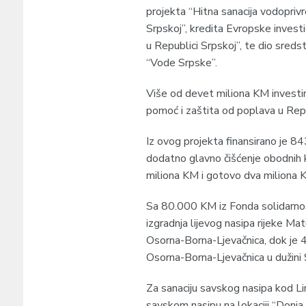
projekta “Hitna sanacija vodopri
Srpskoj”, kredita Evropske invest
u Republici Srpskoj”, te dio sred
“Vode Srpske”.
Više od devet miliona KM investir
pomoć i zaštita od poplava u Repu
Iz ovog projekta finansirano je 8
dodatno glavno čišćenje obodnih
miliona KM i gotovo dva miliona 
Sa 80.000 KM iz Fonda solidarnost
izgradnja lijevog nasipa rijeke Ma
Osorna-Borna-Ljevačnica, dok je 
Osorna-Borna-Ljevačnica u dužini 
Za sanaciju savskog nasipa kod Li
savskom nasipu na lokaciji “Donja