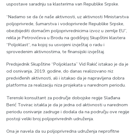
uspostave saradnju sa klasterima van Republike Srpske.
“Nadamo se da će naše aktivnosti, uz aktivnosti Ministarstva
poljoprivrede, šumarstva i vodoprivrede Republike Srpske,
obezbijediti domaćim poljoprivrednicima izvoz u zemlje EU”,
rekla je Petrovićeva u Brodu na godišnjoj Skupštini klastera
“Poljoklast“, na kojoj su usvojeni izvještaj o radu i
sprovedenim aktivnostima, te finansijski izvještaj.
Predsjednik Skupštine “Poljoklasta” Vid Rakić istakao je da je
od osnivanja, 2019. godine, do danas realizovano niz
predviđenih aktivnosti, ali i istakao da je napravljena dobra
platforma za realizaciju niza projekata u narednom periodu.
Terenski konsultant za područje dobojske regije Slađana
Berić Tovirac istakla je da je jedna od aktivnosti u narednom
periodu osnivanje zadruge i dodala da na području ove regije
postoji veliki broj poljoprivrednih udruženja.
Ona je navela da su poljoprivredna udruženja neprofitne