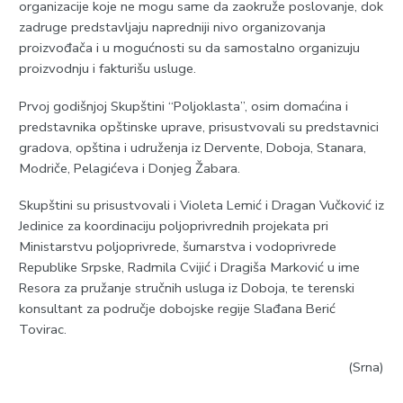
organizacije koje ne mogu same da zaokruže poslovanje, dok
zadruge predstavljaju napredniji nivo organizovanja
proizvođača i u mogućnosti su da samostalno organizuju
proizvodnju i fakturišu usluge.
Prvoj godišnjoj Skupštini “Poljoklasta”, osim domaćina i
predstavnika opštinske uprave, prisustvovali su predstavnici
gradova, opština i udruženja iz Dervente, Doboja, Stanara,
Modriče, Pelagićeva i Donjeg Žabara.
Skupštini su prisustvovali i Violeta Lemić i Dragan Vučković iz
Jedinice za koordinaciju poljoprivrednih projekata pri
Ministarstvu poljoprivrede, šumarstva i vodoprivrede
Republike Srpske, Radmila Cvijić i Dragiša Marković u ime
Resora za pružanje stručnih usluga iz Doboja, te terenski
konsultant za područje dobojske regije Slađana Berić
Tovirac.
(Srna)