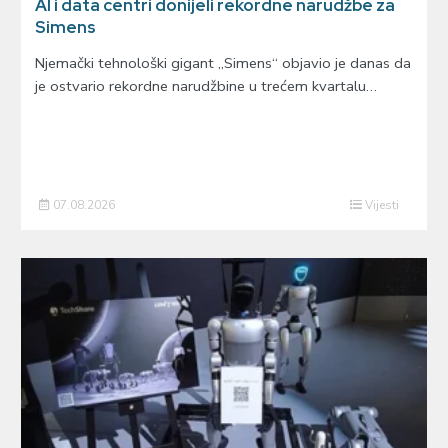
AI i data centri donijeli rekordne narudžbe za
Simens
Njemački tehnološki gigant „Simens“ objavio je danas da
je ostvario rekordne narudžbine u trećem kvartalu…
07.08.2026
Vijesti