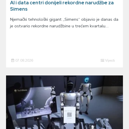
AI i data centri donijeli rekordne narudžbe za
Simens
Njemački tehnološki gigant „Simens“ objavio je danas da
je ostvario rekordne narudžbine u trećem kvartalu…
07.08.2026
Vijesti