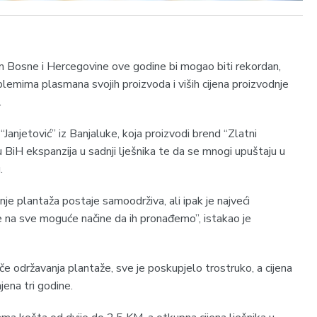
m Bosne i Hercegovine ove godine bi mogao biti rekordan,
blemima plasmana svojih proizvoda i viših cijena proizvodnje
.
“Janjetović” iz Banjaluke, koja proizvodi brend “Zlatni
 u BiH ekspanzija u sadnji lješnika te da se mnogi upuštaju u
.
nje plantaža postaje samoodrživa, ali ipak je najveći
e na sve moguće načine da ih pronađemo”, istakao je
če održavanja plantaže, sve je poskupjelo trostruko, a cijena
jena tri godine.