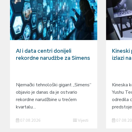
AI i data centri donijeli
Kineski
rekordne narudžbe za Simens
izlazi n
Njemački tehnološki gigant „Simens“
Kineska ko
objavio je danas da je ostvario
Yushu Tec
rekordne narudžbine u trećem
odredila c
kvartalu…
predstoj
07.08.2026
Vijesti
07.08.2