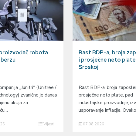
 proizvođač robota
Rast BDP-a, broja zap
a berzu
i prosječne neto plate
Srpskoj
mpanija „Junitri“ (Unitree /
Rast BDP-a, broja zaposlen
hnology) zvanično je danas
prosječne neto plate, pad
ijenu akcija za
industrijske proizvodnje, izv
eću…
usporavanje inflacije. Ovak
026
Vijesti
07.08.2026