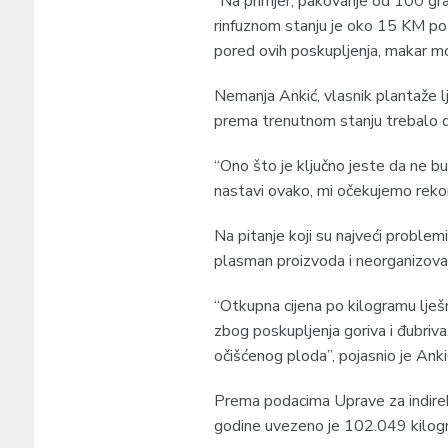
“Na primjer, pakovanje od 100 gra
rinfuznom stanju je oko 15 KM po k
pored ovih poskupljenja, makar mo
Nemanja Ankić, vlasnik plantaže l
prema trenutnom stanju trebalo 
“Ono što je ključno jeste da ne b
nastavi ovako, mi očekujemo rekord
Na pitanje koji su najveći problem
plasman proizvoda i neorganizovan
“Otkupna cijena po kilogramu lješn
zbog poskupljenja goriva i đubriv
očišćenog ploda”, pojasnio je Anki
Prema podacima Uprave za indirek
godine uvezeno je 102.049 kilogr