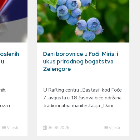
oslenih
Dani borovnice u Foči: Mirisi i
 u
ukus prirodnog bogatstva
Zelengore
ih,
U Rafting centru „Bastasi“ kod Foče
7. avgusta u 18 časova biće održana
oza i
tradicionalna manifestacija „Dani…
o…
Vijesti
06.08.2026
Vijesti