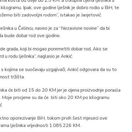
ma košta od dvije do 2,5 KM, a otkupna cijena lješnika u
ilogramu. Ipak, ove godine lješnik je dobro rodio u BiH, te
žemo biti zadovoljni rodom”, istakao je Janjetović.
ješnika u Čelincu, naveo je za “Nezavisne novine” da bi
da bude dobar rod ove godine.
ude grada, koji bi mogao poremetiti dobar rod. Ako se
 u rodu lješnika”, naglasio je Ankić.
i s kojima se suočavaju uzgajivači, Ankić odgovara da su to
ost tržišta.
ika će biti od 15 do 20 KM jer je cijena proizvodnje porasla
a. Moje procjene su da će biti oko 20 KM po kilogramu
ć.
tno oporezivanje BiH, tokom prvih šest mjeseci ove
ama lješnika vrijednosti 1.085.226 KM.