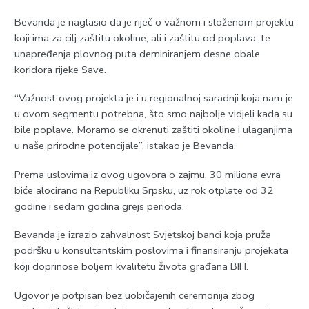
Bevanda je naglasio da je riječ o važnom i složenom projektu
koji ima za cilj zaštitu okoline, ali i zaštitu od poplava, te
unapređenja plovnog puta deminiranjem desne obale
koridora rijeke Save.
“Važnost ovog projekta je i u regionalnoj saradnji koja nam je
u ovom segmentu potrebna, što smo najbolje vidjeli kada su
bile poplave. Moramo se okrenuti zaštiti okoline i ulaganjima
u naše prirodne potencijale”, istakao je Bevanda.
Prema uslovima iz ovog ugovora o zajmu, 30 miliona evra
biće alocirano na Republiku Srpsku, uz rok otplate od 32
godine i sedam godina grejs perioda.
Bevanda je izrazio zahvalnost Svjetskoj banci koja pruža
podršku u konsultantskim poslovima i finansiranju projekata
koji doprinose boljem kvalitetu života građana BIH.
Ugovor je potpisan bez uobičajenih ceremonija zbog