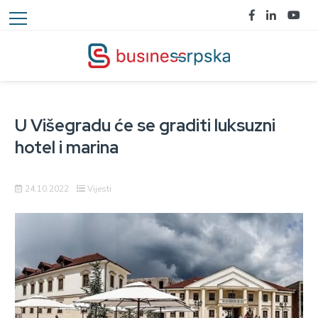
U Višegradu će se graditi luksuzni
hotel i marina
24.10.2022
Vijesti