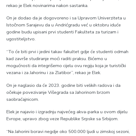
rekao je Elek novinarima nakon sastanka.
On je dodao da je dogovoreno i sa Upravom Univerziteta u
Istočnom Sarajevu da u Andrićgradu već u oktobru iduće
godine budu upisani prvi studenti Fakulteta za turizam i
ugostiteljstvo.
“To će biti prvi i jedini takav fakultet gdje će studenti odmah
kad završe studiranje moći raditi praksu. Bićemo u
mogućnosti da integrišemo cijelu ovu regiju koja je turistički
vezana i za Jahorinu i za Zlatibor”, rekao je Elek.
On je naglasio da će 2023. godine biti velikih radova i da
očekuje povezivanje Višegrada sa Jahorinom brzom
saobraćajnicom.
Elek je najavio i izgradnju najvećeg akva-parka u ovom dijelu
Evrope, upravo zbog veze Republike Srpske sa Srbijom.
“Na Jahorini boravi negdje oko 500.000 ljudi u zimskoj sezoni,