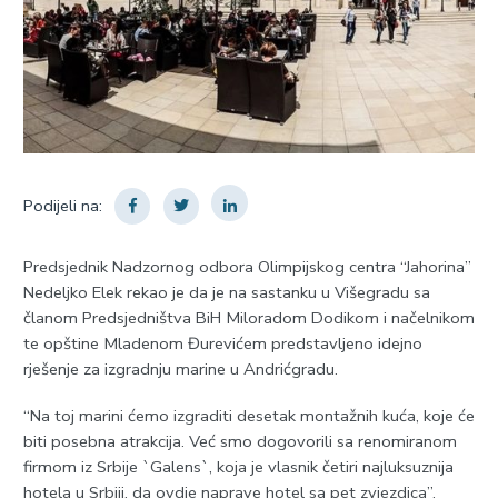
Podijeli na:
Predsjednik Nadzornog odbora Olimpijskog centra “Jahorina”
Nedeljko Elek rekao je da je na sastanku u Višegradu sa
članom Predsjedništva BiH Miloradom Dodikom i načelnikom
te opštine Mladenom Đurevićem predstavljeno idejno
rješenje za izgradnju marine u Andrićgradu.
“Na toj marini ćemo izgraditi desetak montažnih kuća, koje će
biti posebna atrakcija. Već smo dogovorili sa renomiranom
firmom iz Srbije `Galens`, koja je vlasnik četiri najluksuznija
hotela u Srbiji, da ovdje naprave hotel sa pet zvjezdica”,