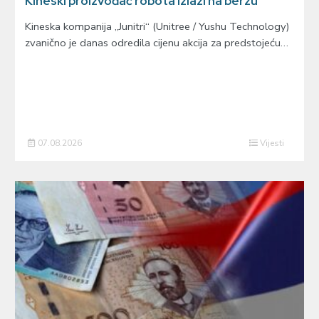
Kineski proizvođač robota izlazi na berzu
Kineska kompanija „Junitri“ (Unitree / Yushu Technology)
zvanično je danas odredila cijenu akcija za predstojeću…
07.08.2026
Vijesti