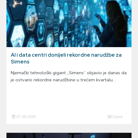
AI i data centri donijeli rekordne narudžbe za
Simens
Njemački tehnološki gigant „Simens“ objavio je danas da
je ostvario rekordne narudžbine u trećem kvartalu…
07.08.2026
Vijesti