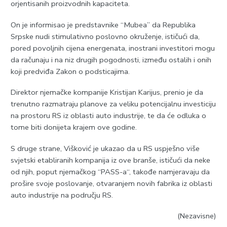
orjentisanih proizvodnih kapaciteta.
On je informisao je predstavnike “Mubea” da Republika
Srpske nudi stimulativno poslovno okruženje, ističući da,
pored povoljnih cijena energenata, inostrani investitori mogu
da računaju i na niz drugih pogodnosti, između ostalih i onih
koji predviđa Zakon o podsticajima.
Direktor njemačke kompanije Kristijan Karijus, prenio je da
trenutno razmatraju planove za veliku potencijalnu investiciju
na prostoru RS iz oblasti auto industrije, te da će odluka o
tome biti donijeta krajem ove godine.
S druge strane, Višković je ukazao da u RS uspješno više
svjetski etabliranih kompanija iz ove branše, ističući da neke
od njih, poput njemačkog “PASS-a“, takođe namjeravaju da
prošire svoje poslovanje, otvaranjem novih fabrika iz oblasti
auto industrije na području RS.
(Nezavisne)