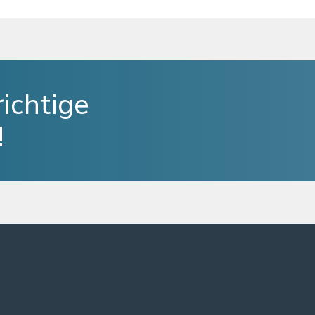
richtige
!